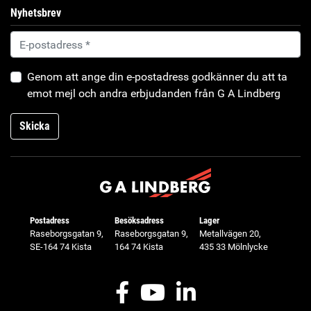
Nyhetsbrev
Genom att ange din e-postadress godkänner du att ta
emot mejl och andra erbjudanden från G A Lindberg
Skicka
Postadress
Besöksadress
Lager
Raseborgsgatan 9,
Raseborgsgatan 9,
Metallvägen 20,
SE-164 74 Kista
164 74 Kista
435 33 Mölnlycke
Facebook
Youtube
LinkedIn