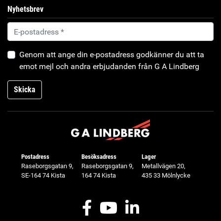
Nyhetsbrev
Genom att ange din e-postadress godkänner du att ta
emot mejl och andra erbjudanden från G A Lindberg
Skicka
Postadress
Besöksadress
Lager
Raseborgsgatan 9,
Raseborgsgatan 9,
Metallvägen 20,
SE-164 74 Kista
164 74 Kista
435 33 Mölnlycke
Facebook
Youtube
LinkedIn