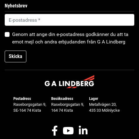
Nyhetsbrev
Genom att ange din e-postadress godkänner du att ta
emot mejl och andra erbjudanden från G A Lindberg
Skicka
Postadress
Besöksadress
Lager
Raseborgsgatan 9,
Raseborgsgatan 9,
Metallvägen 20,
SE-164 74 Kista
164 74 Kista
435 33 Mölnlycke
Facebook
Youtube
LinkedIn