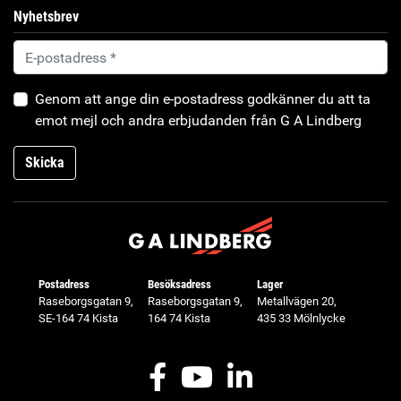
Nyhetsbrev
Genom att ange din e-postadress godkänner du att ta
emot mejl och andra erbjudanden från G A Lindberg
Skicka
Postadress
Besöksadress
Lager
Raseborgsgatan 9,
Raseborgsgatan 9,
Metallvägen 20,
SE-164 74 Kista
164 74 Kista
435 33 Mölnlycke
Facebook
Youtube
LinkedIn