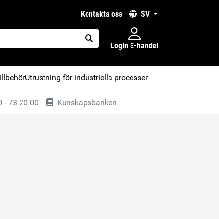
kontakta oss
SV
Login E-handel
placeholder.search
illbehör
Utrustning för industriella processer
 - 73 20 00
Kunskapsbanken