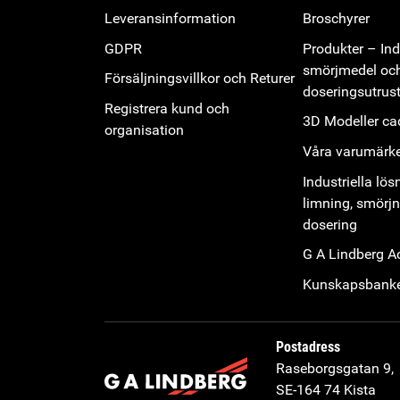
Leveransinformation
Broschyrer
GDPR
Produkter – Indu
smörjmedel oc
Försäljningsvillkor och Returer
doseringsutrus
Registrera kund och
3D Modeller cad
organisation
Våra varumärk
Industriella lös
limning, smörj
dosering
G A Lindberg 
Kunskapsbank
Postadress
Raseborgsgatan 9,
SE-164 74 Kista