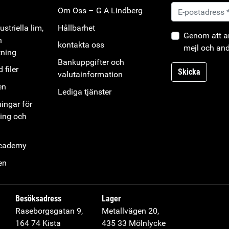
Om Oss – G A Lindberg
striella lim,
Hållbarhet
Genom att an
h
kontakta oss
mejl och and
tning
Bankuppgifter och
 filer
Skicka
valutainformation
en
Lediga tjänster
ningar för
ning och
Academy
en
Besöksadress
Lager
Raseborgsgatan 9,
Metallvägen 20,
164 74 Kista
435 33 Mölnlycke