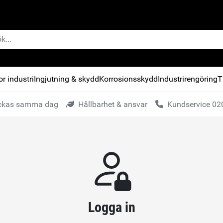
r industri
Ingjutning & skydd
Korrosionsskydd
Industrirengöring
T
kickas samma dag
Hållbarhet & ansvar
Kundservice 020
Logga in