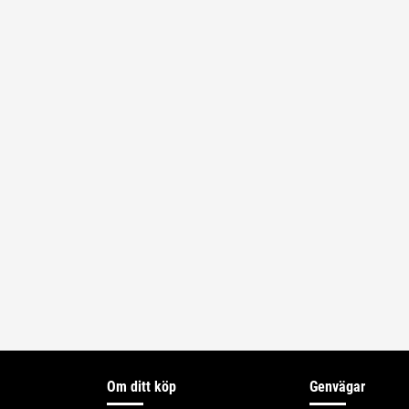
Om ditt köp
Genvägar