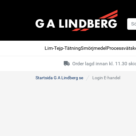
Lim-Tejp-Tätning
Smörjmedel
Processvätsko
Order lagd innan kl. 11.30 s
Startsida G A Lindberg se
Login E-handel