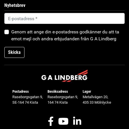
Nyhetsbrev
Genom att ange din e-postadress godkänner du att ta
emot mejl och andra erbjudanden från G A Lindberg
Skicka
Postadress
Besöksadress
Lager
Raseborgsgatan 9,
Raseborgsgatan 9,
Metallvägen 20,
SE-164 74 Kista
164 74 Kista
435 33 Mölnlycke
Facebook
Youtube
LinkedIn