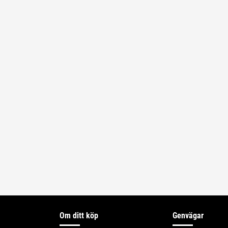
Om ditt köp
Genvägar