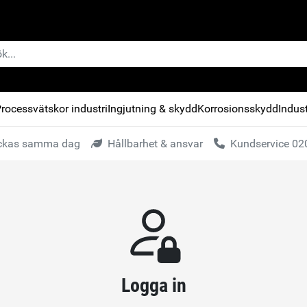
rocessvätskor industri
Ingjutning & skydd
Korrosionsskydd
Indust
kickas samma dag
Hållbarhet & ansvar
Kundservice 020
Logga in