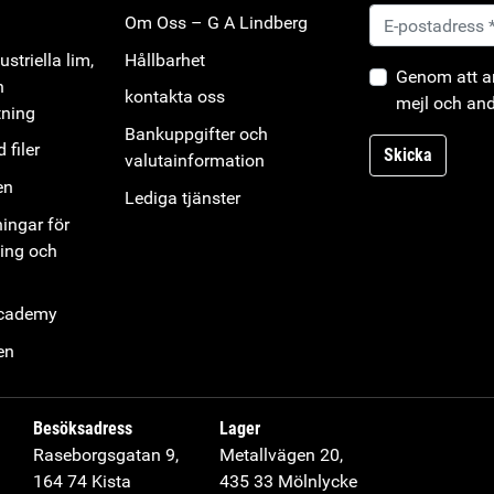
Om Oss – G A Lindberg
striella lim,
Hållbarhet
Genom att an
h
kontakta oss
mejl och and
tning
Bankuppgifter och
 filer
Skicka
valutainformation
en
Lediga tjänster
ningar för
ning och
Academy
en
Besöksadress
Lager
Raseborgsgatan 9,
Metallvägen 20,
164 74 Kista
435 33 Mölnlycke