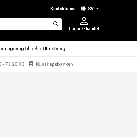
kontakta oss
SV
Login E-handel
placeholder.search
rirengöring
Tillbehör
Utrustning
 - 73 20 00
Kunskapsbanken