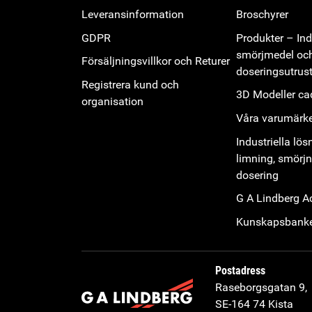
Leveransinformation
Broschyrer
GDPR
Produkter – Indu
smörjmedel oc
Försäljningsvillkor och Returer
doseringsutrus
Registrera kund och
3D Modeller cad
organisation
Våra varumärk
Industriella lös
limning, smörj
dosering
G A Lindberg 
Kunskapsbank
Postadress
Raseborgsgatan 9,
SE-164 74 Kista