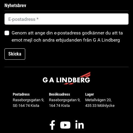
Nyhetsbrev
Genom att ange din e-postadress godkänner du att ta
emot mejl och andra erbjudanden från G A Lindberg
Skicka
Postadress
Besöksadress
Lager
Raseborgsgatan 9,
Raseborgsgatan 9,
Metallvägen 20,
SE-164 74 Kista
164 74 Kista
435 33 Mölnlycke
Facebook
Youtube
LinkedIn