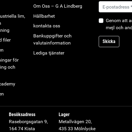
Om Oss – G A Lindberg
striella lim,
Hållbarhet
Genom att an
h
kontakta oss
mejl och and
tning
Bankuppgifter och
 filer
Skicka
valutainformation
en
Lediga tjänster
ningar för
ning och
Academy
en
Besöksadress
Lager
Raseborgsgatan 9,
Metallvägen 20,
164 74 Kista
435 33 Mölnlycke