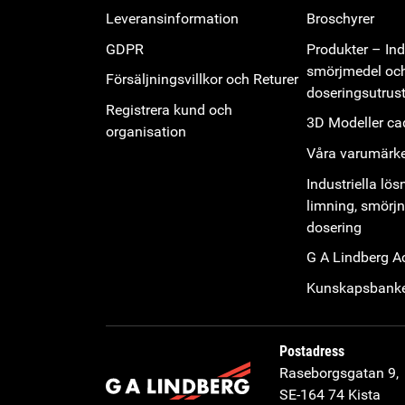
Leveransinformation
Broschyrer
GDPR
Produkter – Indu
smörjmedel oc
Försäljningsvillkor och Returer
doseringsutrus
Registrera kund och
3D Modeller cad
organisation
Våra varumärk
Industriella lös
limning, smörj
dosering
G A Lindberg 
Kunskapsbank
Postadress
Raseborgsgatan 9,
SE-164 74 Kista