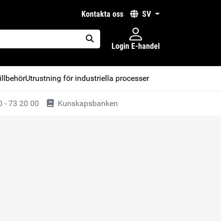
kontakta oss
SV
Login E-handel
placeholder.search
illbehör
Utrustning för industriella processer
 - 73 20 00
Kunskapsbanken