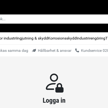
r industri
Ingjutning & skydd
Korrosionsskydd
Industrirengöring
T
kickas samma dag
Hållbarhet & ansvar
Kundservice 020
Logga in