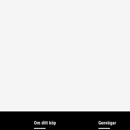
Om ditt köp
Genvägar