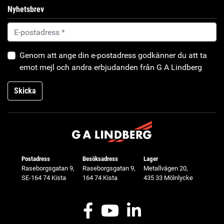
Nyhetsbrev
Genom att ange din e-postadress godkänner du att ta
emot mejl och andra erbjudanden från G A Lindberg
Skicka
Postadress
Besöksadress
Lager
Raseborgsgatan 9,
Raseborgsgatan 9,
Metallvägen 20,
SE-164 74 Kista
164 74 Kista
435 33 Mölnlycke
Facebook
Youtube
LinkedIn