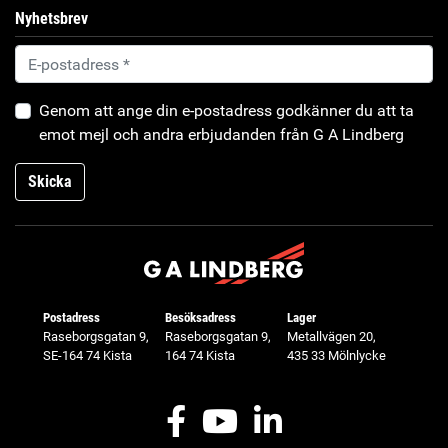
Nyhetsbrev
Genom att ange din e-postadress godkänner du att ta
emot mejl och andra erbjudanden från G A Lindberg
Skicka
Postadress
Besöksadress
Lager
Raseborgsgatan 9,
Raseborgsgatan 9,
Metallvägen 20,
SE-164 74 Kista
164 74 Kista
435 33 Mölnlycke
Facebook
Youtube
LinkedIn