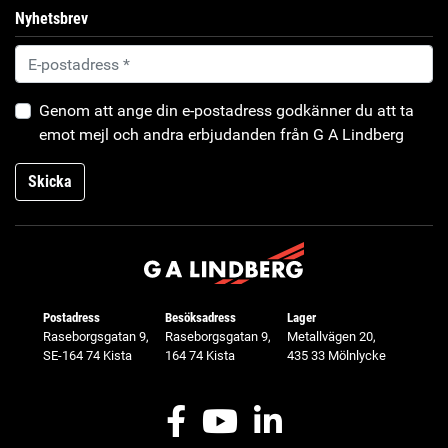
Nyhetsbrev
Genom att ange din e-postadress godkänner du att ta
emot mejl och andra erbjudanden från G A Lindberg
Skicka
Postadress
Besöksadress
Lager
Raseborgsgatan 9,
Raseborgsgatan 9,
Metallvägen 20,
SE-164 74 Kista
164 74 Kista
435 33 Mölnlycke
Facebook
Youtube
LinkedIn