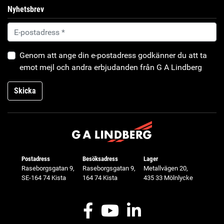
Nyhetsbrev
Genom att ange din e-postadress godkänner du att ta
emot mejl och andra erbjudanden från G A Lindberg
Skicka
Postadress
Besöksadress
Lager
Raseborgsgatan 9,
Raseborgsgatan 9,
Metallvägen 20,
SE-164 74 Kista
164 74 Kista
435 33 Mölnlycke
Facebook
Youtube
LinkedIn