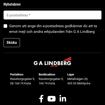
Nyhetsbrev
Genom att ange din e-postadress godkänner du att ta
emot mejl och andra erbjudanden från G A Lindberg
Skicka
Postadress
Besöksadress
Lager
Raseborgsgatan 9,
Raseborgsgatan 9,
Metallvägen 20,
SE-164 74 Kista
164 74 Kista
435 33 Mölnlycke
Facebook
Youtube
LinkedIn