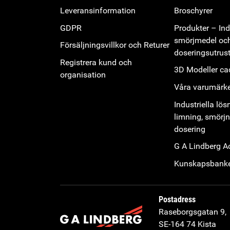
Leveransinformation
Broschyrer
GDPR
Produkter – Indu
smörjmedel oc
Försäljningsvillkor och Returer
doseringsutrus
Registrera kund och
3D Modeller cad
organisation
Våra varumärk
Industriella lös
limning, smörj
dosering
G A Lindberg 
Kunskapsbank
Postadress
Raseborgsgatan 9,
SE-164 74 Kista