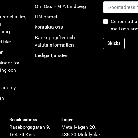
Om Oss – G A Lindberg
striella lim,
Hållbarhet
Genom att an
h
kontakta oss
mejl och and
tning
Bankuppgifter och
 filer
Skicka
valutainformation
en
Lediga tjänster
ningar för
ning och
Academy
en
Besöksadress
Lager
Raseborgsgatan 9,
Metallvägen 20,
164 74 Kista
435 33 Mölnlycke