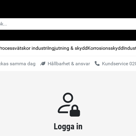
rocessvätskor industri
Ingjutning & skydd
Korrosionsskydd
Indust
kickas samma dag
Hållbarhet & ansvar
Kundservice 020
Logga in