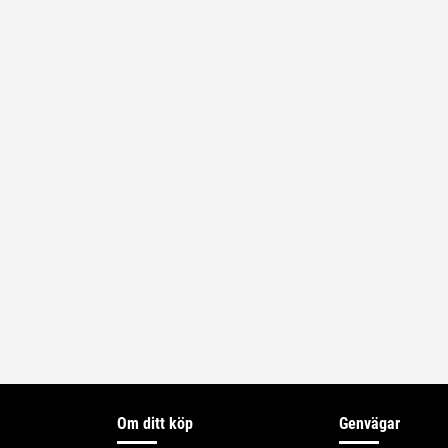
Om ditt köp
Genvägar