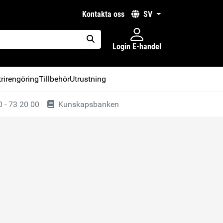
kontakta oss
SV
Login E-handel
placeholder.search
rirengöring
Tillbehör
Utrustning
 - 73 20 00
Kunskapsbanken