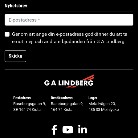
Nyhetsbrev
Genom att ange din e-postadress godkänner du att ta
emot mejl och andra erbjudanden från G A Lindberg
Skicka
Postadress
Besöksadress
Lager
Raseborgsgatan 9,
Raseborgsgatan 9,
Metallvägen 20,
SE-164 74 Kista
164 74 Kista
435 33 Mölnlycke
Facebook
Youtube
LinkedIn