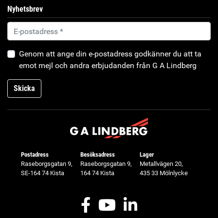
Nyhetsbrev
Genom att ange din e-postadress godkänner du att ta
emot mejl och andra erbjudanden från G A Lindberg
Skicka
Postadress
Besöksadress
Lager
Raseborgsgatan 9,
Raseborgsgatan 9,
Metallvägen 20,
SE-164 74 Kista
164 74 Kista
435 33 Mölnlycke
Facebook
Youtube
LinkedIn