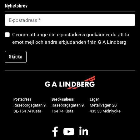
Nyhetsbrev
Genom att ange din e-postadress godkänner du att ta
emot mejl och andra erbjudanden från G A Lindberg
Skicka
Postadress
Besöksadress
Lager
Raseborgsgatan 9,
Raseborgsgatan 9,
Metallvägen 20,
SE-164 74 Kista
164 74 Kista
435 33 Mölnlycke
Facebook
Youtube
LinkedIn