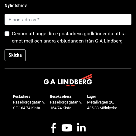
Nyhetsbrev
Genom att ange din e-postadress godkänner du att ta
emot mejl och andra erbjudanden från G A Lindberg
Skicka
Postadress
Besöksadress
Lager
Raseborgsgatan 9,
Raseborgsgatan 9,
Metallvägen 20,
SE-164 74 Kista
164 74 Kista
435 33 Mölnlycke
Facebook
Youtube
LinkedIn