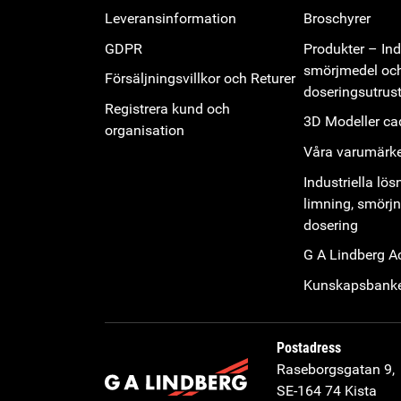
Leveransinformation
Broschyrer
GDPR
Produkter – Indu
smörjmedel oc
Försäljningsvillkor och Returer
doseringsutrus
Registrera kund och
3D Modeller cad
organisation
Våra varumärk
Industriella lös
limning, smörj
dosering
G A Lindberg 
Kunskapsbank
Postadress
Raseborgsgatan 9,
SE-164 74 Kista