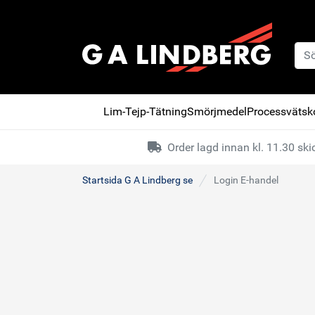
Lim-Tejp-Tätning
Smörjmedel
Processvätsko
Order lagd innan kl. 11.30 s
Startsida G A Lindberg se
Login E-handel