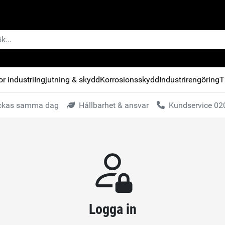
r industri
Ingjutning & skydd
Korrosionsskydd
Industrirengöring
T
kickas samma dag
Hållbarhet & ansvar
Kundservice 020
Logga in