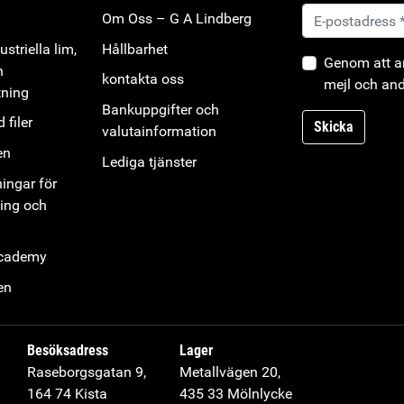
Om Oss – G A Lindberg
striella lim,
Hållbarhet
Genom att an
h
kontakta oss
mejl och and
tning
Bankuppgifter och
 filer
Skicka
valutainformation
en
Lediga tjänster
ningar för
ning och
Academy
en
Besöksadress
Lager
Raseborgsgatan 9,
Metallvägen 20,
164 74 Kista
435 33 Mölnlycke