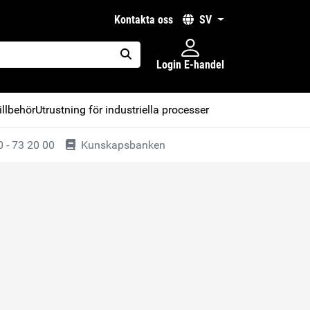
kontakta oss
SV
Login E-handel
placeholder.search
illbehör
Utrustning för industriella processer
 - 73 20 00
Kunskapsbanken