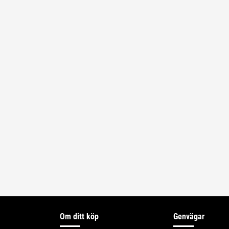
Om ditt köp
Genvägar