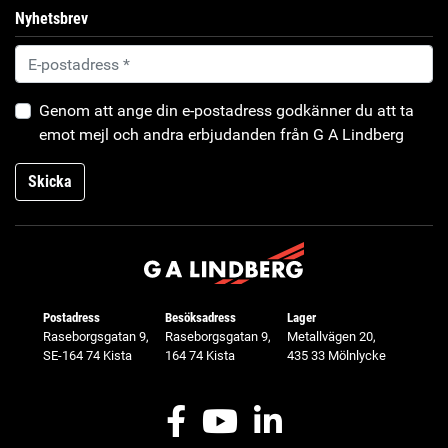
Nyhetsbrev
Genom att ange din e-postadress godkänner du att ta
emot mejl och andra erbjudanden från G A Lindberg
Skicka
Postadress
Besöksadress
Lager
Raseborgsgatan 9,
Raseborgsgatan 9,
Metallvägen 20,
SE-164 74 Kista
164 74 Kista
435 33 Mölnlycke
Facebook
Youtube
LinkedIn