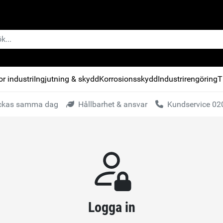
r industri
Ingjutning & skydd
Korrosionsskydd
Industrirengöring
T
kickas samma dag
Hållbarhet & ansvar
Kundservice 020
Logga in