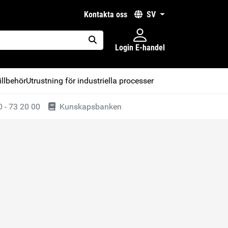
kontakta oss
SV
Login E-handel
placeholder.search
illbehör
Utrustning för industriella processer
 - 73 20 00
Kunskapsbanken