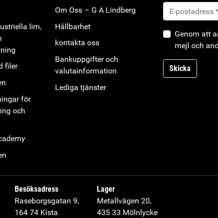
Om Oss – G A Lindberg
striella lim,
Hållbarhet
Genom att an
h
kontakta oss
mejl och and
tning
Bankuppgifter och
 filer
Skicka
valutainformation
en
Lediga tjänster
ningar för
ning och
Academy
en
Besöksadress
Lager
Raseborgsgatan 9,
Metallvägen 20,
164 74 Kista
435 33 Mölnlycke