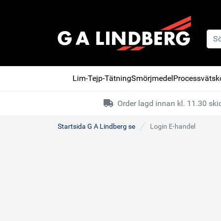
Lim-Tejp-Tätning
Smörjmedel
Processvätsko
Order lagd innan kl. 11.30 s
Startsida G A Lindberg se
Login E-handel