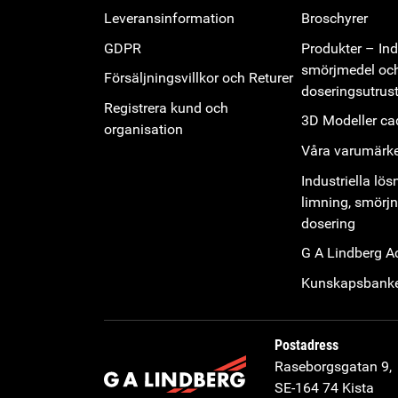
Leveransinformation
Broschyrer
GDPR
Produkter – Indu
smörjmedel oc
Försäljningsvillkor och Returer
doseringsutrus
Registrera kund och
3D Modeller cad
organisation
Våra varumärk
Industriella lös
limning, smörj
dosering
G A Lindberg 
Kunskapsbank
Postadress
Raseborgsgatan 9,
SE-164 74 Kista