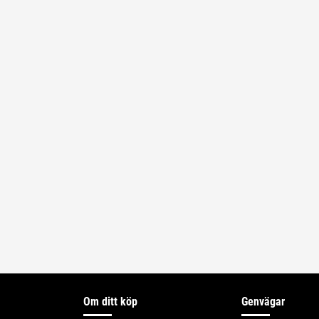
Om ditt köp
Genvägar