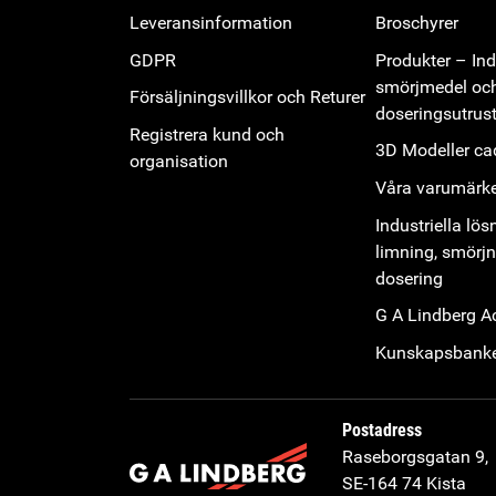
Leveransinformation
Broschyrer
GDPR
Produkter – Indu
smörjmedel oc
Försäljningsvillkor och Returer
doseringsutrus
Registrera kund och
3D Modeller cad
organisation
Våra varumärk
Industriella lös
limning, smörj
dosering
G A Lindberg 
Kunskapsbank
Postadress
Raseborgsgatan 9,
SE-164 74 Kista