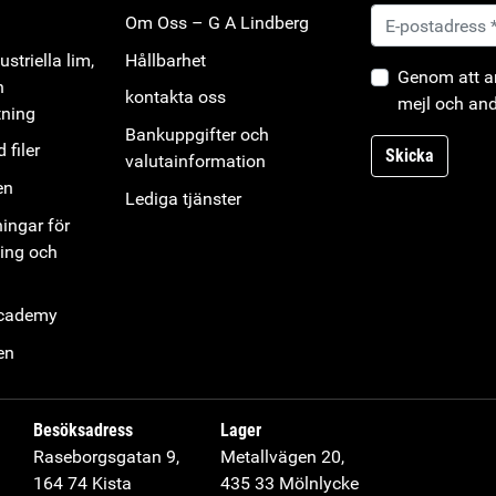
Om Oss – G A Lindberg
striella lim,
Hållbarhet
Genom att an
h
kontakta oss
mejl och and
tning
Bankuppgifter och
 filer
Skicka
valutainformation
en
Lediga tjänster
ningar för
ning och
Academy
en
Besöksadress
Lager
Raseborgsgatan 9,
Metallvägen 20,
164 74 Kista
435 33 Mölnlycke