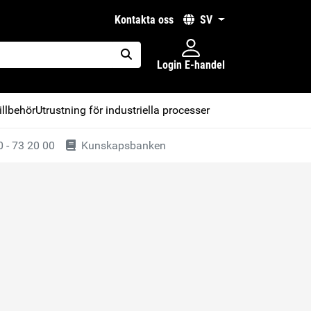
kontakta oss
SV
Login E-handel
placeholder.search
illbehör
Utrustning för industriella processer
 - 73 20 00
Kunskapsbanken