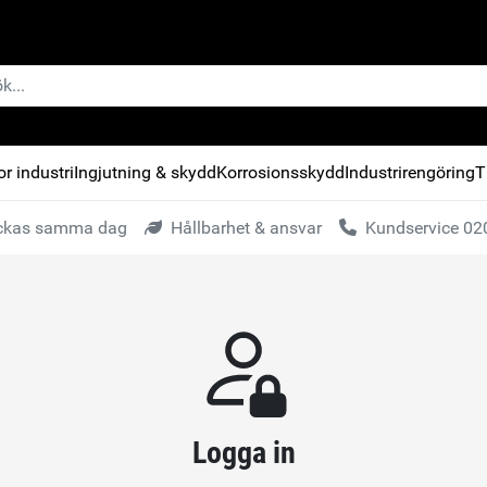
r industri
Ingjutning & skydd
Korrosionsskydd
Industrirengöring
T
kickas samma dag
Hållbarhet & ansvar
Kundservice 020
Logga in