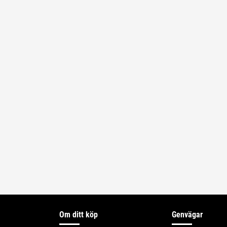
Om ditt köp
Genvägar