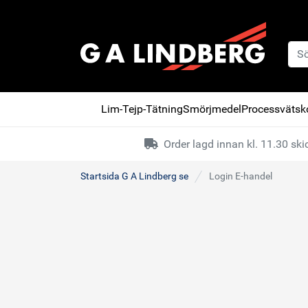
Lim-Tejp-Tätning
Smörjmedel
Processvätsko
Order lagd innan kl. 11.30 s
Startsida G A Lindberg se
Login E-handel