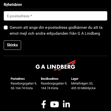
Nyhetsbrev
Genom att ange din e-postadress godkänner du att ta
emot mejl och andra erbjudanden från G A Lindberg
Skicka
Postadress
Besöksadress
Lager
Raseborgsgatan 9,
Raseborgsgatan 9,
Metallvägen 20,
SE-164 74 Kista
164 74 Kista
435 33 Mölnlycke
Facebook
Youtube
LinkedIn