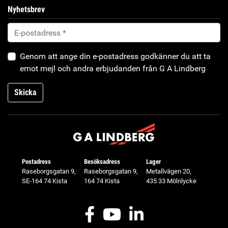
Nyhetsbrev
Genom att ange din e-postadress godkänner du att ta
emot mejl och andra erbjudanden från G A Lindberg
Skicka
Postadress
Besöksadress
Lager
Raseborgsgatan 9,
Raseborgsgatan 9,
Metallvägen 20,
SE-164 74 Kista
164 74 Kista
435 33 Mölnlycke
Facebook
Youtube
LinkedIn