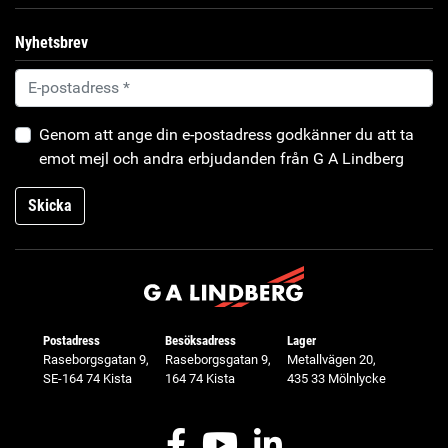
Nyhetsbrev
Genom att ange din e-postadress godkänner du att ta
emot mejl och andra erbjudanden från G A Lindberg
Skicka
Postadress
Besöksadress
Lager
Raseborgsgatan 9,
Raseborgsgatan 9,
Metallvägen 20,
SE-164 74 Kista
164 74 Kista
435 33 Mölnlycke
Facebook
Youtube
LinkedIn