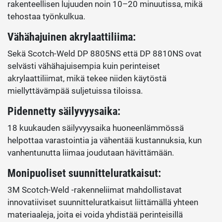
rakenteellisen lujuuden noin 10–20 minuutissa, mikä
tehostaa työnkulkua.
Vähähajuinen akrylaattiliima:
Sekä Scotch-Weld DP 8805NS että DP 8810NS ovat
selvästi vähähajuisempia kuin perinteiset
akrylaattiliimat, mikä tekee niiden käytöstä
miellyttävämpää suljetuissa tiloissa.
Pidennetty säilyvyysaika:
18 kuukauden säilyvyysaika huoneenlämmössä
helpottaa varastointia ja vähentää kustannuksia, kun
vanhentunutta liimaa joudutaan hävittämään.
Monipuoliset suunnitteluratkaisut:
3M Scotch-Weld -rakenneliimat mahdollistavat
innovatiiviset suunnitteluratkaisut liittämällä yhteen
materiaaleja, joita ei voida yhdistää perinteisillä