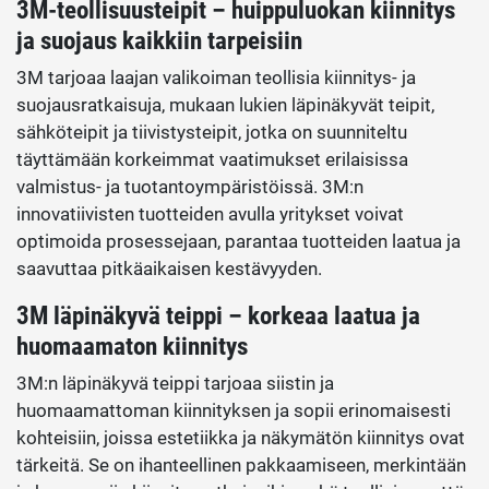
3M-teollisuusteipit – huippuluokan kiinnitys
ja suojaus kaikkiin tarpeisiin
3M tarjoaa laajan valikoiman teollisia kiinnitys- ja
suojausratkaisuja, mukaan lukien läpinäkyvät teipit,
sähköteipit ja tiivistysteipit, jotka on suunniteltu
täyttämään korkeimmat vaatimukset erilaisissa
valmistus- ja tuotantoympäristöissä. 3M:n
innovatiivisten tuotteiden avulla yritykset voivat
optimoida prosessejaan, parantaa tuotteiden laatua ja
saavuttaa pitkäaikaisen kestävyyden.
3M läpinäkyvä teippi – korkeaa laatua ja
huomaamaton kiinnitys
3M:n läpinäkyvä teippi tarjoaa siistin ja
huomaamattoman kiinnityksen ja sopii erinomaisesti
kohteisiin, joissa estetiikka ja näkymätön kiinnitys ovat
tärkeitä. Se on ihanteellinen pakkaamiseen, merkintään