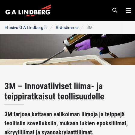
Haku
Va
Etusivu G A Lindberg fi
Brändimme
3M
3M – Innovatiiviset liima- ja
teippiratkaisut teollisuudelle
3M tarjoaa kattavan valikoiman liimoja ja teippejä
teollisiin sovelluksiin, mukaan lukien epoksiliimat,
akryyliliimat ja syanoakrylaattiliimat.