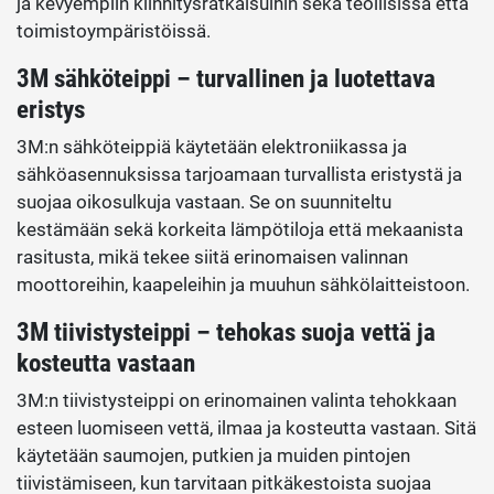
ja kevyempiin kiinnitysratkaisuihin sekä teollisissa että
toimistoympäristöissä.
3M sähköteippi – turvallinen ja luotettava
eristys
3M:n sähköteippiä käytetään elektroniikassa ja
sähköasennuksissa tarjoamaan turvallista eristystä ja
suojaa oikosulkuja vastaan. Se on suunniteltu
kestämään sekä korkeita lämpötiloja että mekaanista
rasitusta, mikä tekee siitä erinomaisen valinnan
moottoreihin, kaapeleihin ja muuhun sähkölaitteistoon.
3M tiivistysteippi – tehokas suoja vettä ja
kosteutta vastaan
3M:n tiivistysteippi on erinomainen valinta tehokkaan
esteen luomiseen vettä, ilmaa ja kosteutta vastaan. Sitä
käytetään saumojen, putkien ja muiden pintojen
tiivistämiseen, kun tarvitaan pitkäkestoista suojaa