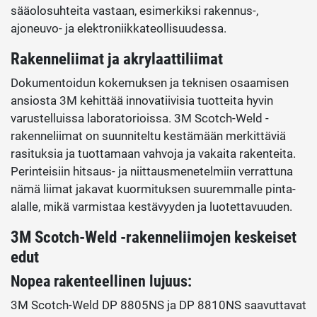
sääolosuhteita vastaan, esimerkiksi rakennus-,
ajoneuvo- ja elektroniikkateollisuudessa.
Rakenneliimat ja akrylaattiliimat
Dokumentoidun kokemuksen ja teknisen osaamisen
ansiosta 3M kehittää innovatiivisia tuotteita hyvin
varustelluissa laboratorioissa. 3M Scotch-Weld -
rakenneliimat on suunniteltu kestämään merkittäviä
rasituksia ja tuottamaan vahvoja ja vakaita rakenteita.
Perinteisiin hitsaus- ja niittausmenetelmiin verrattuna
nämä liimat jakavat kuormituksen suuremmalle pinta-
alalle, mikä varmistaa kestävyyden ja luotettavuuden.
3M Scotch-Weld -rakenneliimojen keskeiset
edut
Nopea rakenteellinen lujuus:
3M Scotch-Weld DP 8805NS ja DP 8810NS saavuttavat