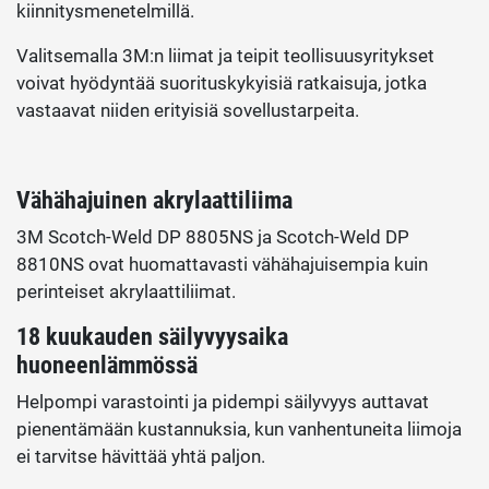
kiinnitysmenetelmillä.
Valitsemalla 3M:n liimat ja teipit teollisuusyritykset
voivat hyödyntää suorituskykyisiä ratkaisuja, jotka
vastaavat niiden erityisiä sovellustarpeita.
Vähähajuinen akrylaattiliima
3M Scotch-Weld DP 8805NS ja Scotch-Weld DP
8810NS ovat huomattavasti vähähajuisempia kuin
perinteiset akrylaattiliimat.
18 kuukauden säilyvyysaika
huoneenlämmössä
Helpompi varastointi ja pidempi säilyvyys auttavat
pienentämään kustannuksia, kun vanhentuneita liimoja
ei tarvitse hävittää yhtä paljon.