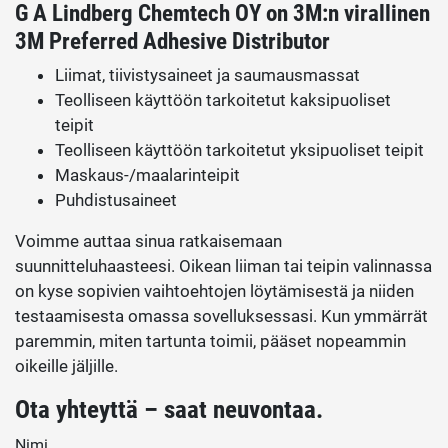
G A Lindberg Chemtech OY on 3M:n virallinen
3M Preferred Adhesive Distributor
Liimat, tiivistysaineet ja saumausmassat
Teolliseen käyttöön tarkoitetut kaksipuoliset
teipit
Teolliseen käyttöön tarkoitetut yksipuoliset teipit
Maskaus-/maalarinteipit
Puhdistusaineet
Voimme auttaa sinua ratkaisemaan
suunnitteluhaasteesi. Oikean liiman tai teipin valinnassa
on kyse sopivien vaihtoehtojen löytämisestä ja niiden
testaamisesta omassa sovelluksessasi. Kun ymmärrät
paremmin, miten tartunta toimii, pääset nopeammin
oikeille jäljille.
Ota yhteyttä – saat neuvontaa.
Nimi