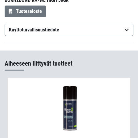
BORN2BOND RA-WL HIGH 50GR
Tuoteseloste
Käyttöturvallisuustiedote
Born2Bond RA-WL High Strength
(sv-SE)
Aiheeseen liittyvät tuotteet