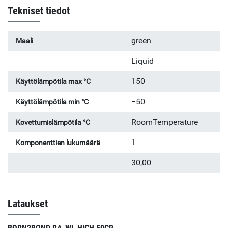
sanottu "valkoinen etiketti", mikä tarkoittaa, että se on
Tekniset tiedot
täysin luokittelematon ja täysin ilman varoitusmerkkejä –
ympäristöystävällinen ja työystävällinen vaihtoehto
perinteisille anaerobisille tuotteille – ilman kompromisseja
green
Maali
suorituskyvystä. Jopa 0,15 mm paksuus.
Liquid
150
Käyttölämpötila max °C
−50
Käyttölämpötila min °C
RoomTemperature
Kovettumislämpötila °C
1
Komponenttien lukumäärä
30,00
Lataukset