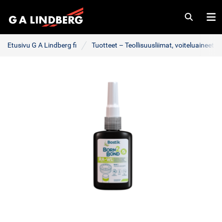
Haku
Va
Etusivu G A Lindberg fi
Tuotteet – Teollisuusliimat, voiteluaineet j