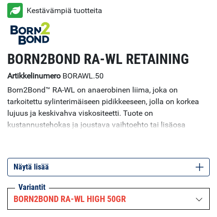
Kestävämpiä tuotteita
BORN2BOND RA-WL RETAINING
Artikkelinumero
BORAWL.50
Born2Bond™ RA-WL on anaerobinen liima, joka on
tarkoitettu sylinterimäiseen pidikkeeseen, jolla on korkea
lujuus ja keskivahva viskositeetti. Tuote on
kustannustehokas ja joustava vaihtoehto tai lisäosa
mekaaniseen kiinnitykseen. Tuote koostuu yhdestä osasta
ja pystyy yhdistämään kaikki sylinterimäiset metalliyksiköt
sekä tiivistämään kaikki metalliliitokset poistaakseen
Näytä lisää
korroosion aiheuttaman kiertueriskin. Born2Bond RA-WL
tarjoaa 100 % kosketuksen pintojen välillä, tarjoten
Variantit
yhtenäisen ja kestävän yhteyden, joka kestää värinät,
BORN2BOND RA-WL HIGH 50GR
äärimmäiset lämpötilat ja kemikaalit. RA-WL on niin