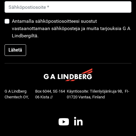
Antamalla sähköpostiosoitteesi suostut
vastaanottamaan sähköposteja ja muita tarjouksia G A
Lindbergiltä.
Lähetä
G A Lindberg
Box 6044, SE-164
Käyntiosoite: Tiilenlyöjänkuja 9B, FI-
Chemtech OY,
06 Kista //
01720 Vantaa, Finland
Youtube
LinkedIn