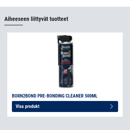
Born2Bond Flex part B
(sv-SE)
Aiheeseen liittyvät tuotteet
BORN2BOND PRE-BONDING CLEANER 500ML
Visa produkt