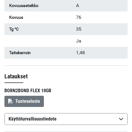
A
Kovuusasteikko
76
Kovuus
35
Tg °C
Ja
1,48
Taitekerroin
Lataukset
BORN2BOND FLEX 10GR
Tuoteseloste
Käyttöturvallisuustiedote
Born2Bond Flex part A
(sv-SE)