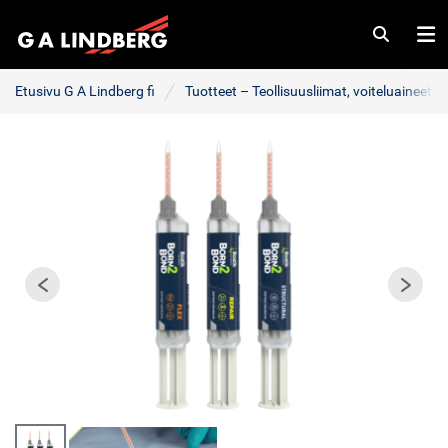
Haku
Va
Etusivu G A Lindberg fi
Tuotteet – Teollisuusliimat, voiteluaineet j