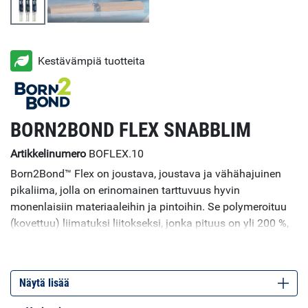
Kestävämpiä tuotteita
BORN2BOND FLEX SNABBLIM
Artikkelinumero
BOFLEX.10
Born2Bond™ Flex on joustava, joustava ja vähähajuinen
pikaliima, jolla on erinomainen tarttuvuus hyvin
monenlaisiin materiaaleihin ja pintoihin. Se polymeroituu
(kovettuu) liimatuksi liitokseksi, jonka pituus on yli 200 %,
ja sen käyttöaika (sekoitusputkissa) voi olla jopa kuusi
minuuttia. Sitä voidaan käyttää pintojen välisten rakojen
täyttämiseen, ja se tarjoaa välittömän tarttuvuuden
Näytä lisää
useimpiin muoveihin, puuhun ja metalleihin sekä
huokoisiin ja epäsäännöllisiin pintoihin. Esimerkkejä