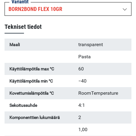
Variantit
sovelluksista ovat nahan liimaus vaatteissa,
BORN2BOND FLEX 10GR
korjaustiivistys, lattia- ja paneeliliitos, tärinänvaimennus
sekä kumin kiinnittäminen lasiin.
Tekniset tiedot
transparent
Maali
Pasta
60
Käyttölämpötila max °C
−40
Käyttölämpötila min °C
RoomTemperature
Kovettumislämpötila °C
4:1
Sekoitussuhde
2
Komponenttien lukumäärä
1,00