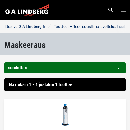
Haku
Va
Etusivu G A Lindberg fi
Tuotteet – Teollisuusliimat, voiteluaineet j
Maskeeraus
suodattaa
Näytöksiä 1 - 1 jostakin 1 tuotteet