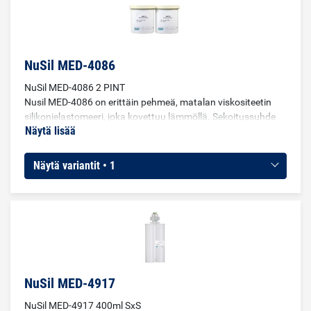
NuSil MED-4086
NuSil MED-4086 2 PINT
Nusil MED-4086 on erittäin pehmeä, matalan viskositeetin
silikonielastomeeri, joka kovettuu lämmöllä. Sekoitussuhde
Näytä lisää
1:1. Käytetään istutukseen, kapselointiin, pinnoitukseen sekä
ruiskuvaluun ja siirtovaluun.
Näytä variantit • 1
NuSil MED-4917
NuSil MED-4917 400ml SxS