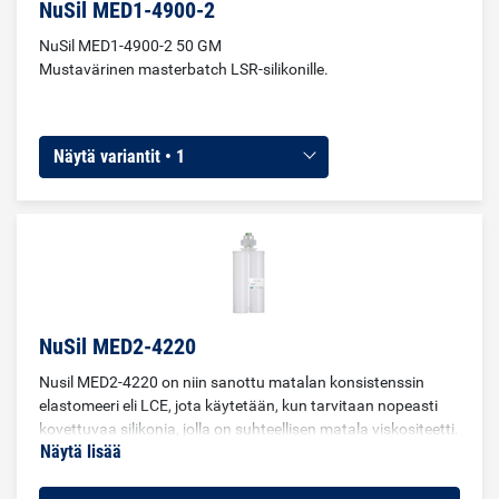
NuSil MED1-4900-2
NuSil MED1-4900-2 50 GM
Mustavärinen masterbatch LSR-silikonille.
Näytä variantit • 1
NuSil MED2-4220
Nusil MED2-4220 on niin sanottu matalan konsistenssin
elastomeeri eli LCE, jota käytetään, kun tarvitaan nopeasti
kovettuvaa silikonia, jolla on suhteellisen matala viskositeetti.
Näytä lisää
Tuote kovettuu lisäksi ja kovettuu huoneenlämmössä, mutta
sitä voidaan nopeuttaa lämmöllä. Tuotetta on sovellettu