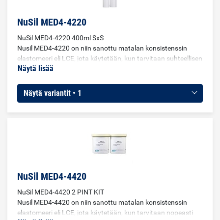
NuSil MED4-4220
NuSil MED4-4220 400ml SxS
Nusil MED4-4220 on niin sanottu matalan konsistenssin
elastomeeri eli LCE, jota käytetään, kun tarvitaan suhteellisen
Näytä lisää
matalan viskositeetin silikonielastomeeria. Tuote kovettuu
lisäksi ja kovettuu huoneenlämmössä, mutta sitä voidaan
nopeuttaa lämmöllä. Hyvä vaihtoehto MED2-4220:lle, jolla on
Näytä variantit • 1
pidempi käyttöikä ja kypsymisaika. Tuotetta on sovellettu
esimerkiksi ruukkujen käsittelyyn ja pinnoitukseen
lääketieteellisissä sovelluksissa, joissa materiaalia voidaan
istuttaa jopa 29 päivän ajaksi. Tuote sopii hyvin myös
ruiskuvalu- ja siirtovaluprosesseissa. Joissain tapauksissa
sitä voi käyttää myös liimana.
NuSil MED4-4420
NuSil MED4-4420 2 PINT KIT
Nusil MED4-4420 on niin sanottu matalan konsistenssin
elastomeeri eli LCE, jota käytetään, kun tarvitaan nopeasti