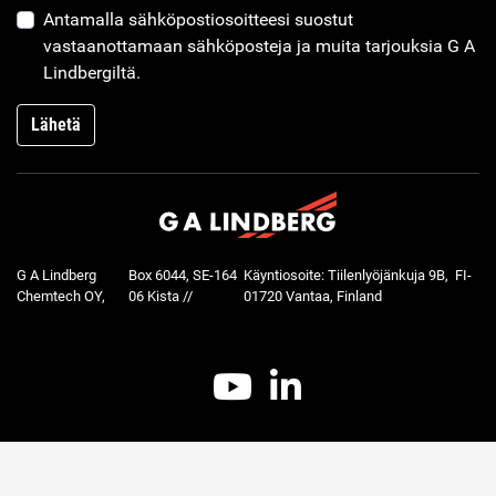
Antamalla sähköpostiosoitteesi suostut
vastaanottamaan sähköposteja ja muita tarjouksia G A
Lindbergiltä.
Lähetä
G A Lindberg
Box 6044, SE-164
Käyntiosoite: Tiilenlyöjänkuja 9B, FI-
Chemtech OY,
06 Kista //
01720 Vantaa, Finland
Youtube
LinkedIn