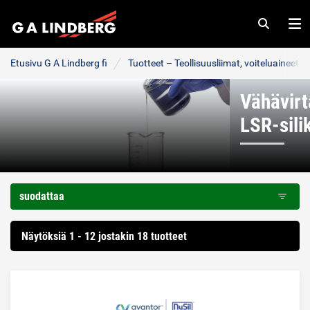
Haku
Va
Etusivu G A Lindberg fi
Tuotteet – Teollisuusliimat, voiteluaineet j
Vähävirt
LSR-sili
suodattaa
Näytöksiä 1 - 12 jostakin 18 tuotteet