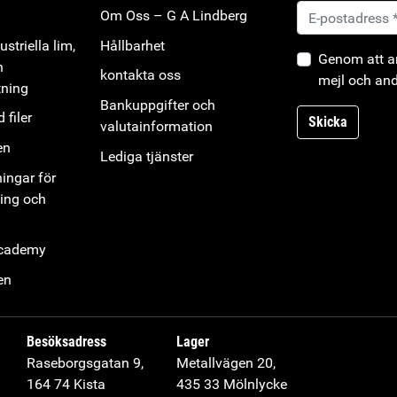
Om Oss – G A Lindberg
striella lim,
Hållbarhet
Genom att an
h
kontakta oss
mejl och and
tning
Bankuppgifter och
 filer
Skicka
valutainformation
en
Lediga tjänster
ningar för
ning och
Academy
en
Besöksadress
Lager
Raseborgsgatan 9,
Metallvägen 20,
164 74 Kista
435 33 Mölnlycke