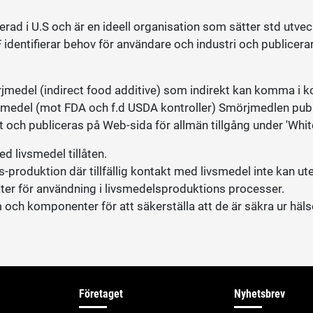
rad i U.S och är en ideell organisation som sätter std utveck
identifierar behov för användare och industri och publicera
medel (indirect food additive) som indirekt kan komma i 
rjmedel (mot FDA och f.d USDA kontroller) Smörjmedlen pub
t och publiceras på Web-sida för allmän tillgång under 'Whit
d livsmedel tillåten.
produktion där tillfällig kontakt med livsmedel inte kan ut
er för användning i livsmedelsproduktions processer.
och komponenter för att säkerställa att de är säkra ur hä
Företaget
Nyhetsbrev