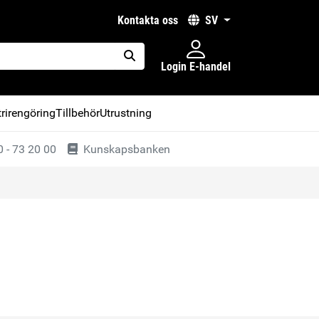
kontakta oss
SV
Login E-handel
placeholder.search
rirengöring
Tillbehör
Utrustning
 - 73 20 00
Kunskapsbanken