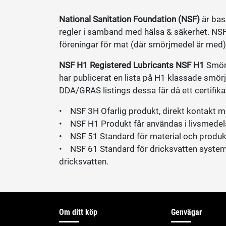
National Sanitation Foundation (NSF)
är base
regler i samband med hälsa & säkerhet. NSF 
föreningar för mat (där smörjmedel är med)
NSF H1 Registered Lubricants NSF H1
Smörj
har publicerat en lista på H1 klassade smö
DDA/GRAS listings dessa får då ett certifika
• NSF 3H Ofarlig produkt, direkt kontakt me
• NSF H1 Produkt får användas i livsmedels-
• NSF 51 Standard för material och produkt
• NSF 61 Standard för dricksvatten system 
dricksvatten.
Om ditt köp
Genvägar