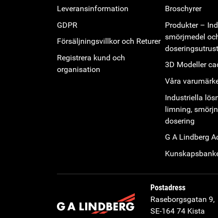
Leveransinformation
Broschyrer
GDPR
Produkter – Indu
smörjmedel oc
Försäljningsvillkor och Returer
doseringsutrus
Registrera kund och
3D Modeller cad
organisation
Våra varumärk
Industriella lös
limning, smörj
dosering
G A Lindberg 
Kunskapsbank
Postadress
Raseborgsgatan 9,
SE-164 74 Kista