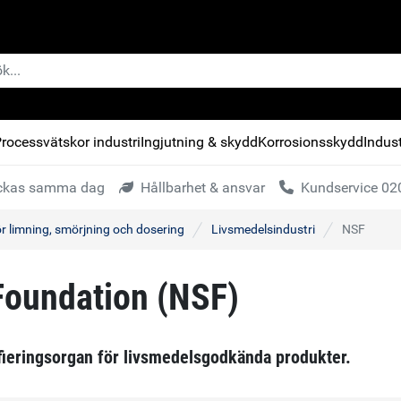
rocessvätskor industri
Ingjutning & skydd
Korrosionsskydd
Indust
kickas samma dag
Hållbarhet & ansvar
Kundservice 020
för limning, smörjning och dosering
Livsmedelsindustri
NSF
 Foundation (NSF)
ifieringsorgan för livsmedelsgodkända produkter.