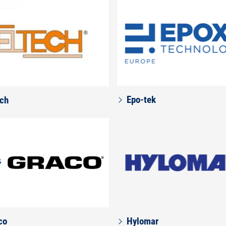
Epo-tek
ech
co
Hylomar