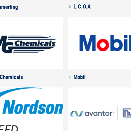
L.C.O.A
merling
Chemicals
Mobil