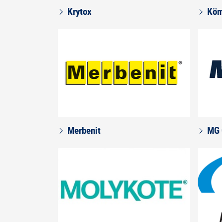
Krytox
Köm
Merbenit
MG 