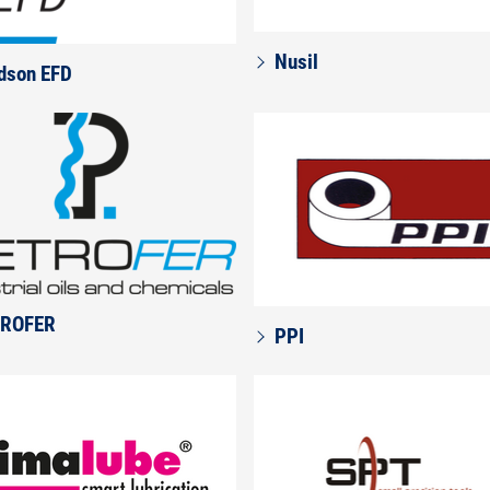
Nusil
dson EFD
TROFER
PPI