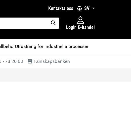
kontakta oss
SV
Login E-handel
placeholder.search
illbehör
Utrustning för industriella processer
 - 73 20 00
Kunskapsbanken