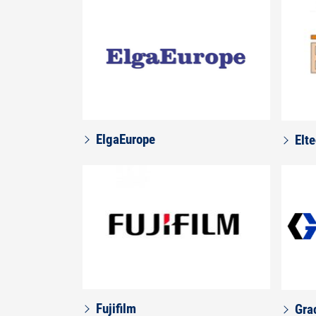
ElgaEurope
Elt
Fujifilm
Gra