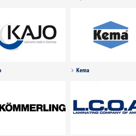
o
Kema