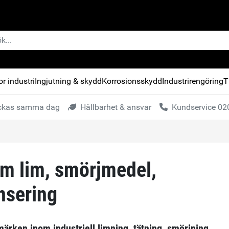
r industri
Ingjutning & skydd
Korrosionsskydd
Industrirengöring
T
kickas samma dag
Hållbarhet & ansvar
Kundservice 020
m lim, smörjmedel,
nsering
ärken inom industriell limning, tätning, smörjning,