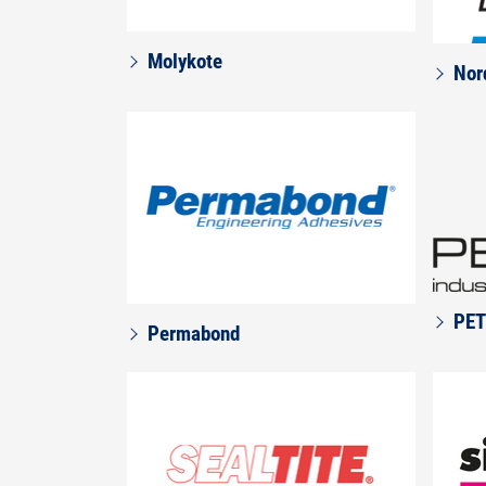
Molykote
Nor
PE
Permabond