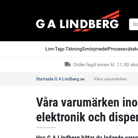
Lim-Tejp-Tätning
Smörjmedel
Processvätsko
Order lagd innan kl. 11.30 s
Startsida G A Lindberg se
Våra varumärken
Våra varumärken ino
elektronik och dispe
Hos G A Lindberg hittar du ledande varum