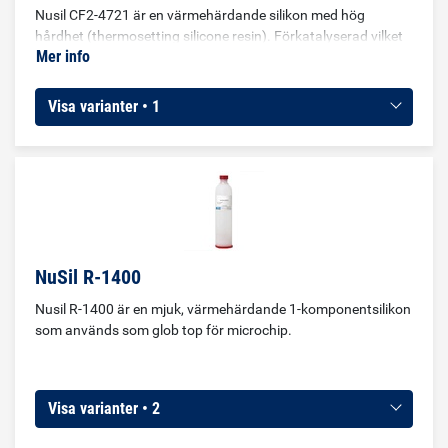
Nusil CF2-4721 är en värmehärdande silikon med hög
hårdhet (thermosetting silicone resin). Förkatalyserad vilket
Mer info
innebär att den hanteras som en 1-komponentsprodukt.
Används för impregnering av elektriska komponenter inom
kärnkrafts-, flyg- och elektronikindustrier. Produkten bildar
Visa varianter • 1
ett hårt och transparent material.
NuSil R-1400
Nusil R-1400 är en mjuk, värmehärdande 1-komponentsilikon
som används som glob top för microchip.
Visa varianter • 2