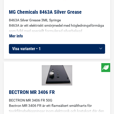
MG Chemicals 8463A Silver Grease
8463A Silver Grease 3ML Syringe
8463A är ett elektriskt smörjmedel med högledningsförmåga
som fylld med speciellt formulerad silverbelagd
Mer info
aluminiumflingor. Den är ett kostnadseffektivt alternativ till
silverfyllt fett men har fortfarande ett bra elektriska och
termiska egenskaper jämfört med kolbaserade fetter. Den
Visa varianter • 1
fyller tomrum mellan angränsande delar, vilket säkerställer en
kontinuerligt strömflöde. 8463A är utmärkt för
jordanslutningar, roterande anslutningar, vridomkopplare,
variabelkondensatorer, rullinduktorer, rullager, släpring,
glidkontakter och potentiometrar.
BECTRON MR 3406 FR
BECTRON MR 3406 FR 50G
Bectron MR 3406 FR är ett flamsäkert smältharts för
tjockfilmsbeläggningar inom elektronik och kretskort där den