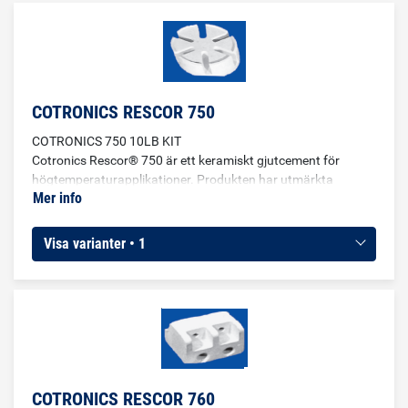
COTRONICS RESCOR 750
COTRONICS 750 10LB KIT
Cotronics Rescor® 750 är ett keramiskt gjutcement för
högtemperaturapplikationer. Produkten har utmärkta
Mer info
elektriska och mekaniska egenskaper och mycket god
termisk stabilitet. Det är ett flytande silikatcement med en
temperaturbeständighet på upp till 1480°C. Den är inte
Visa varianter • 1
särskilt utvidgningsbar och leder inte värme bra.
COTRONICS RESCOR 760