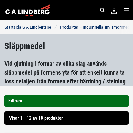
Sök
Me
Startsida G A Lindberg se
Produkter – Industriella lim, smörjmede
Släppmedel
Vid gjutning i formar av olika slag används
släppmedel på formens yta för att enkelt kunna ta
loss detaljen från formen efter härdning / stelning.
Filtrera
Visar 1 - 12 av 18 produkter