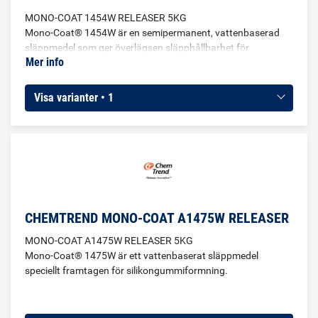
MONO-COAT 1454W RELEASER 5KG
Mono-Coat® 1454W är en semipermanent, vattenbaserad
släppmedel som ger överlägsen släpphållbarhet för
Mer info
gummiformning.Rekommenderas vid formsprutning av de
flesta gummiblandningar (ej silikon).
Visa varianter • 1
CHEMTREND MONO-COAT A1475W RELEASER
MONO-COAT A1475W RELEASER 5KG
Mono-Coat® 1475W är ett vattenbaserat släppmedel
speciellt framtagen för silikongummiformning.