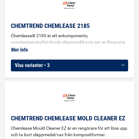
CHEMTREND CHEMLEASE 2185
Chemlease® 2185 är ett enkomponents,
rumstemperaturhärdande släppmedel som ger en långvarig
släppfilm. Används i formar där man använt vax
Mer info
Visa varianter • 3
CHEMTREND CHEMLEASE MOLD CLEANER EZ
Chemlease Mould Cleaner EZ är en rengörare för att lösa upp
och ta bort släppmedel/vax från kompositformar.