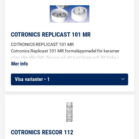
COTRONICS REPLICAST 101 MR
COTRONICS REPLICAST 101 MR
Cotronics Replicast 101 MR formsläppmedel för keramer
utan olja eller fett. Spraya på ett tunt lager och låt torka i
Mer info
några minuter för att bilda en film på formens yta. OBS!
Kräver specialfrakt!
Visa varianter • 1
COTRONICS RESCOR 112