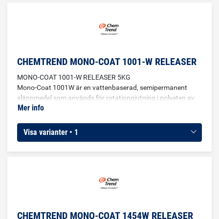
CHEMTREND MONO-COAT 1001-W RELEASER
MONO-COAT 1001-W RELEASER 5KG
Mono-Coat 1001W är en vattenbaserad, semipermanent
släppmedel som används för rotationgjutning i polyeten av
Mer info
alla kvaliteter(XLPE, HDPE,MDPE, LDPE, LLDPE).
Visa varianter • 1
CHEMTREND MONO-COAT 1454W RELEASER