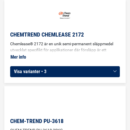
CHEMTREND CHEMLEASE 2172
Chemlease® 2172 är en unik semi-permanent släppmedel
utvecklat specifikt för applikationer där försläpp är ett
problem. Till stora plana ytor eller konkava formar.
Mer info
Visa varianter • 3
CHEM-TREND PU-3618