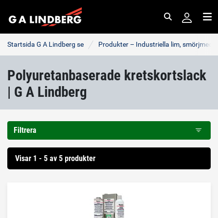
Sök
Me
Startsida G A Lindberg se
Produkter – Industriella lim, smörjmede
Polyuretanbaserade kretskortslack
| G A Lindberg
Filtrera
Visar 1 - 5 av 5 produkter