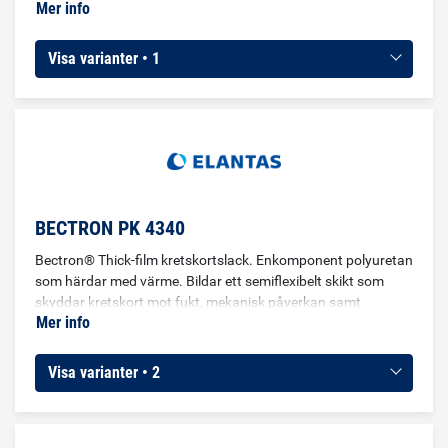
Mer info
ett flexibelt material lämpligt för tätning och skydd av
komponenter och anslutningar på kretskort
Visa varianter • 1
BECTRON PK 4340
Bectron® Thick-film kretskortslack. Enkomponent polyuretan
som härdar med värme. Bildar ett semiflexibelt skikt som
skyddar kretskort mot fukt, mekanisk påverkan samt
Mer info
vibrationer.
Visa varianter • 2