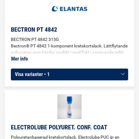
BECTRON PT 4842
BECTRON PT 4842 315G
Bectron® PT 4842 1-komponent kretskortslack. Lättflytande
polyuretan som härdar snabbt i med fukt i omgivande miljö.
Mer info
Bildar ett flexibelt skikt som tätat och skyddar komponenter
och anslutningar på kretskort. Skyddar mot fukt, mekanisk
shock och vibrationer.
Visa varianter • 1
ELECTROLUBE POLYURET. CONF. COAT
Polyuretanbaserad kretskortslack. Electrolube PUC är en