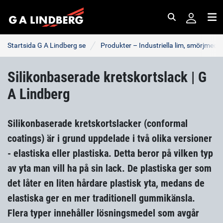
Sök
Me
Startsida G A Lindberg se
Produkter – Industriella lim, smörjmede
Silikonbaserade kretskortslack | G
A Lindberg
Silikonbaserade kretskortslacker (conformal
coatings) är i grund uppdelade i två olika versioner
- elastiska eller plastiska. Detta beror på vilken typ
av yta man vill ha på sin lack. De plastiska ger som
det låter en liten hårdare plastisk yta, medans de
elastiska ger en mer traditionell gummikänsla.
Flera typer innehåller lösningsmedel som avgår