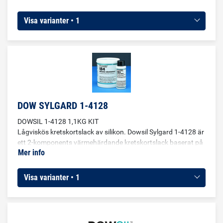
Visa varianter • 1
DOW SYLGARD 1-4128
DOWSIL 1-4128 1,1KG KIT
Lågviskös kretskortslack av silikon. Dowsil Sylgard 1-4128 är
ett 2-komponents värmehärdande kretskortslack baserat på
Mer info
silikon. Produkten härdar till en mjuk, spänningsavlastande
elastomer. Skyddande lack för både hårda och flexibla
kretskort samt tryckta kretskort med känsliga komponenter
Visa varianter • 1
och/eller små designelement. Tack vare att produkten är
lösningsmedelsfri och värmehärdande passar den extra bra
för dopplackering.