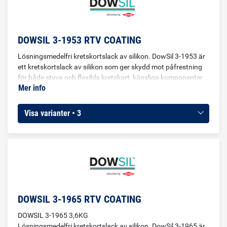
DOWSIL 3-1953 RTV COATING
Lösningsmedelfri kretskortslack av silikon. DowSil 3-1953 är
ett kretskortslack av silikon som ger skydd mot påfrestning
för både styva och flexibla kretskort, känsliga komponenter
Mer info
och olika designer. Produkten har medium viskositet utan att
inehålla lösningsmedel och härdar i rumstemperatur till en
elastomerisk mjuk coating. Specifikationer Färg: Transparent
Visa varianter • 3
Viskositet: 350 cP
DOWSIL 3-1965 RTV COATING
DOWSIL 3-1965 3,6KG
Lösningsmedelfri kretskortslack av silikon. DowSil 3-1965 är