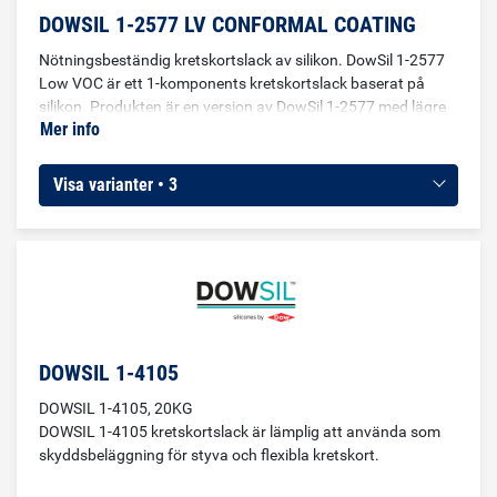
DOWSIL 1-2577 LV CONFORMAL COATING
Nötningsbeständig kretskortslack av silikon. DowSil 1-2577
Low VOC är ett 1-komponents kretskortslack baserat på
silikon. Produkten är en version av DowSil 1-2577 med lägre
Mer info
volatilitet. Lacken är genomskinlig, har medium viskositet och
får en hård, nötningsbeständig yta efter härdning. Dowsil 1-
2577 Low VOC kan användas som skyddande kretskortslack
Visa varianter • 3
på hårda och flexibla kretskort och för tryckta kretskort. Den
passar speciellt bra för applikationer där en slagseg och
nötningsbeständig lack behövs.
DOWSIL 1-4105
DOWSIL 1-4105, 20KG
DOWSIL 1-4105 kretskortslack är lämplig att använda som
skyddsbeläggning för styva och flexibla kretskort.