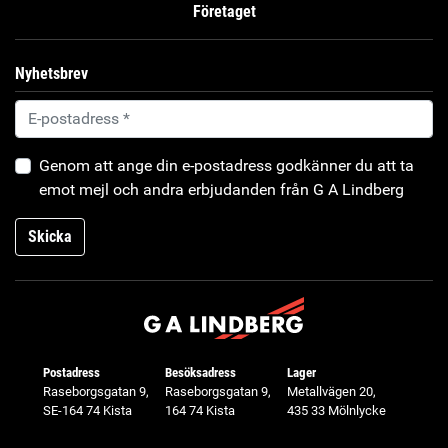
Företaget
Nyhetsbrev
Genom att ange din e-postadress godkänner du att ta
emot mejl och andra erbjudanden från G A Lindberg
Skicka
Postadress
Besöksadress
Lager
Raseborgsgatan 9,
Raseborgsgatan 9,
Metallvägen 20,
SE-164 74 Kista
164 74 Kista
435 33 Mölnlycke