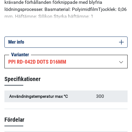
krävande förhållanden förknippade med blyfria
lödningsprocesser. Basmaterial: PolyimidfilmTjocklek: 0,06
mm. Häftämne: Silikon Styrka häftämne: 1
N/cmTemperaturtålighet: 300 C under kort tid. Antistatisk.
Färg: Bruntransparent Kan tillhandahållas i rullar, punkter
och cirklar både med standardmått och specialanpassade
Mer info
storlekar och former enligt ritning.
Varianter
PPI RD-042D DOTS D16MM
Specifikationer
300
Användningstemperatur max °C
Fördelar