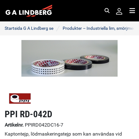
Sök
Me
Startsida G A Lindberg se
Produkter – Industriella lim, smörjmede
PPI RD-042D
Artikelnr.
PPIRD042DC16-7
Kaptontejp, lödmaskeringstejp som kan användas vid