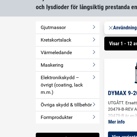
och lysdioder för långsiktig prestanda e
Gjutmassor
Användnin
Kretskortslack
Visar 1 - 12 a
Värmeledande
Maskering
Elektronikskydd –
övrigt (coating, lack
DYMAX 9-2
m.m.)
UTGÅTT. Ersatt
Övriga skydd & tillbehör
20479-B-REV A
20479-B är en 
Formprodukter
Mer info
ljushärdande o
maskering för k
Maskerar mot lö