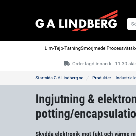
Lim-Tejp-Tätning
Smörjmedel
Processvätsko
Order lagd innan kl. 11.30 s
Startsida G A Lindberg se
Produkter – Industriell
Ingjutning & elektro
potting/encapsulatio
Skydda elektronik mot fukt och värme me