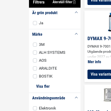
Visa variante
Filtrera
Återställ filter
kretskortslack.
bara några sek
Är grön produkt
exponeras för U
kräver ingen tor
Ja
värme. Kretskor
omedelbart eft
Märke
redo att lödas e
DYMAX 9-7
Kompatibel me
3M
koppar.
DYMAX 9-7001
Utgående produ
ALH SYSTEMS
under 2027 av 
AOS
Mer info
Dymax SpeedM
är en skyddsma
ARALDITE
kretskort som h
Visa variante
BOSTIK
exponering för 
några sekunder
Visa fler
färg från rosa ti
visuell bekräftel
Användningsområde
härdning. Mater
för kontakter o
Elektronik
kretskortsytor