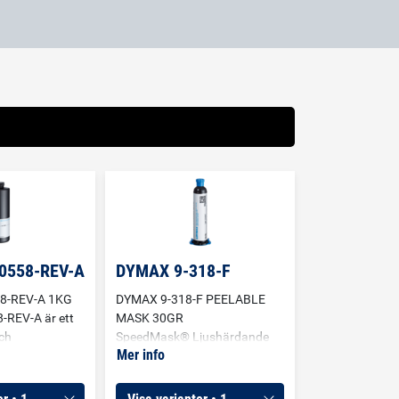
0558-REV-A
DYMAX 9-318-F
8-REV-A 1KG
DYMAX 9-318-F PEELABLE
-REV-A är ett
MASK 30GR
och
SpeedMask® Ljushärdande
Mer info
el som härdar
maskering för elektroniska
ed UV-ljus
applikationer. Dymax 9-318-F
ekundär
härdar på bara några