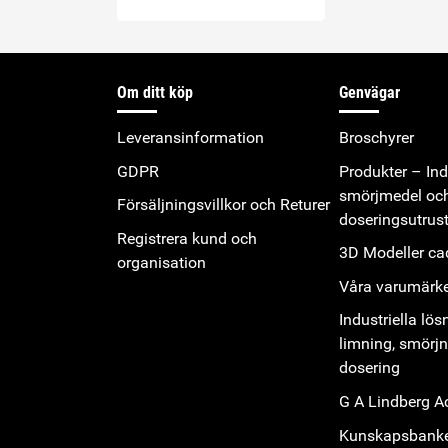
Om ditt köp
Genvägar
Leveransinformation
Broschyrer
GDPR
Produkter – Indu
smörjmedel oc
Försäljningsvillkor och Returer
doseringsutrus
Registrera kund och
3D Modeller cad
organisation
Våra varumärk
Industriella lös
limning, smörj
dosering
G A Lindberg 
Kunskapsbank