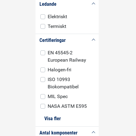
Ledande
som ges av silv
gör den lämplig
Elektriskt
användning ino
som fordon-, fly
Termiskt
kommunikation
försvarsindust
Certifieringar
filmtjocklek gö
lämplig som alt
EN 45545-2
skärmning på
European Railway
förpackningsni
ersätta dyra m
Halogen-fri
inkapsling eller
ISO 10993
Biokompatibel
MIL Spec
NASA ASTM E595
Visa fler
Antal komponenter