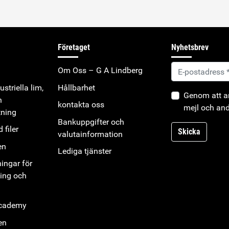
Företaget
Nyhetsbrev
Om Oss – G A Lindberg
striella lim,
Hållbarhet
Genom att an
h
kontakta oss
mejl och and
tning
Bankuppgifter och
 filer
Skicka
valutainformation
en
Lediga tjänster
ningar för
ning och
Academy
en