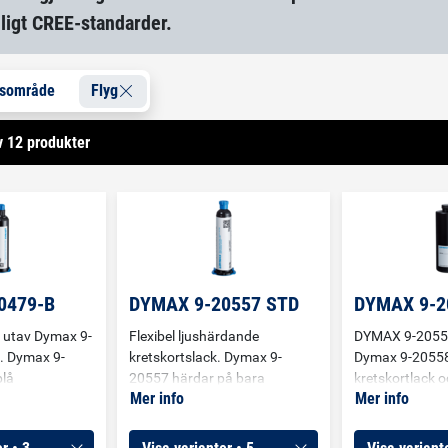
nligt CREE-standarder.
gsområde
Flyg
v 12 produkter
0479-B
DYMAX 9-20557 STD
DYMAX 9-2
 utav Dymax 9-
Flexibel ljushärdande
DYMAX 9-2055
. Dymax 9-
kretskortslack. Dymax 9-
Dymax 9-20558
blå
20557 härdar på bara
kretskortlack 
Mer info
Mer info
ch tixotrop
sekunder vid exponering för
inkapslingsmed
retskort.
UV / Synligt ljus och är
vid belysning m
dning eller
framtagen för snabb
samt har en s