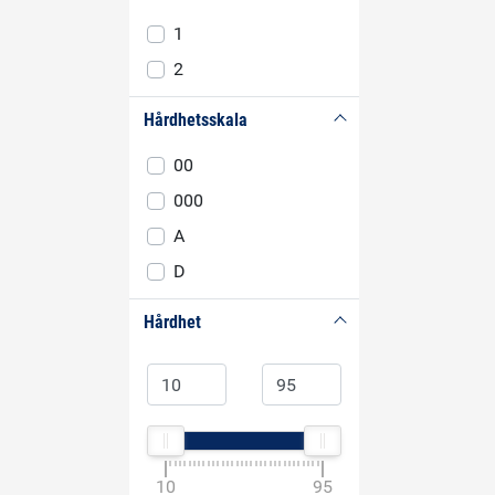
1
2
Hårdhetsskala
00
000
A
D
Hårdhet
10
95