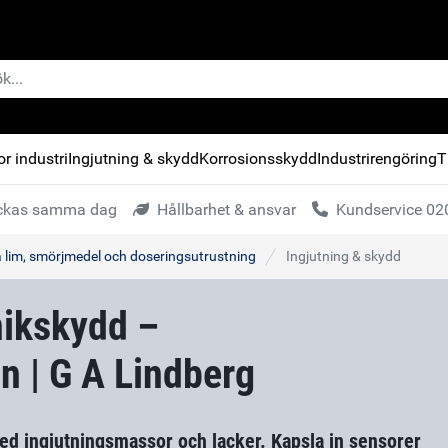
r industri
Ingjutning & skydd
Korrosionsskydd
Industrirengöring
T
kickas samma dag
Hållbarhet & ansvar
Kundservice 020
a lim, smörjmedel och doseringsutrustning
Ingjutning & skydd
nikskydd –
n | G A Lindberg
d ingjutningsmassor och lacker. Kapsla in sensorer