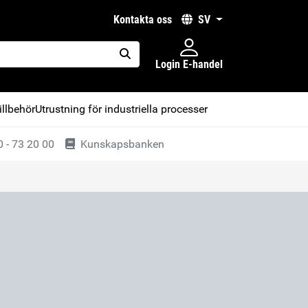
kontakta oss
SV
Login E-handel
placeholder.search
illbehör
Utrustning för industriella processer
 - 73 20 00
Kunskapsbanken