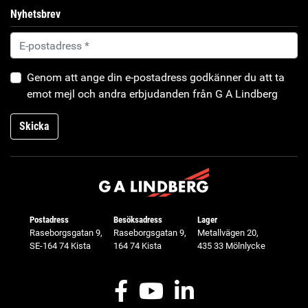
Nyhetsbrev
Genom att ange din e-postadress godkänner du att ta
emot mejl och andra erbjudanden från G A Lindberg
Skicka
Postadress
Besöksadress
Lager
Raseborgsgatan 9,
Raseborgsgatan 9,
Metallvägen 20,
SE-164 74 Kista
164 74 Kista
435 33 Mölnlycke
Facebook
Youtube
LinkedIn