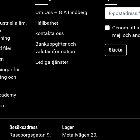
Om Oss – G A Lindberg
striella lim,
Hållbarhet
Genom att an
h
kontakta oss
mejl och and
tning
Bankuppgifter och
 filer
Skicka
valutainformation
en
Lediga tjänster
ningar för
ning och
Academy
en
Besöksadress
Lager
Raseborgsgatan 9,
Metallvägen 20,