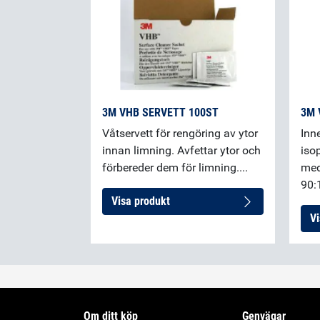
3M VHB SERVETT 100ST
3M 
Våtservett för rengöring av ytor
Inn
innan limning. Avfettar ytor och
iso
förbereder dem för limning....
med
90:
Visa produkt
Vi
Om ditt köp
Genvägar