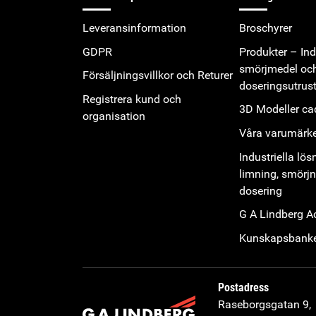
Leveransinformation
Broschyrer
GDPR
Produkter – Indu
smörjmedel oc
Försäljningsvillkor och Returer
doseringsutrus
Registrera kund och
3D Modeller cad
organisation
Våra varumärk
Industriella lös
limning, smörj
dosering
G A Lindberg 
Kunskapsbank
Postadress
Raseborgsgatan 9,