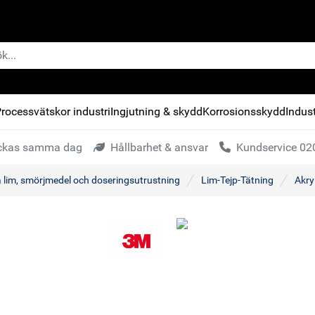
rocessvätskor industri
Ingjutning & skydd
Korrosionsskydd
Indust
kickas samma dag
Hållbarhet & ansvar
Kundservice 020
a lim, smörjmedel och doseringsutrustning
Lim-Tejp-Tätning
Akry