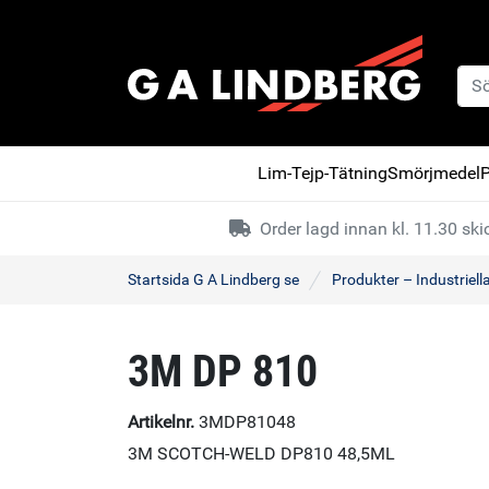
Lim-Tejp-Tätning
Smörjmedel
P
Order lagd innan kl. 11.30 s
Startsida G A Lindberg se
Produkter – Industriell
3M DP 810
Artikelnr.
3MDP81048
3M SCOTCH-WELD DP810 48,5ML