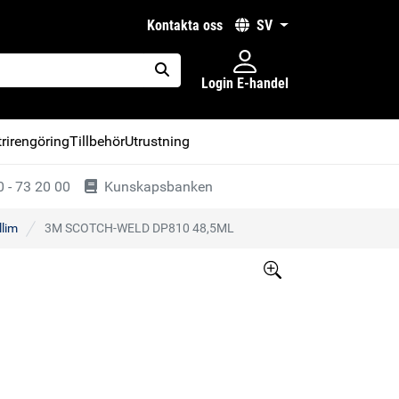
kontakta oss
SV
Login E-handel
placeholder.search
rirengöring
Tillbehör
Utrustning
 - 73 20 00
Kunskapsbanken
llim
3M SCOTCH-WELD DP810 48,5ML
Större bild