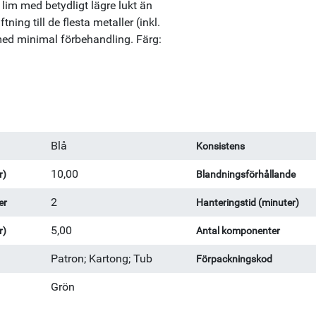
lim med betydligt lägre lukt än
ning till de flesta metaller (inkl.
ä med minimal förbehandling. Färg:
Blå
Konsistens
10,00
r)
Blandningsförhållande
2
er
Hanteringstid (minuter)
5,00
r)
Antal komponenter
Patron; Kartong; Tub
Förpackningskod
Grön