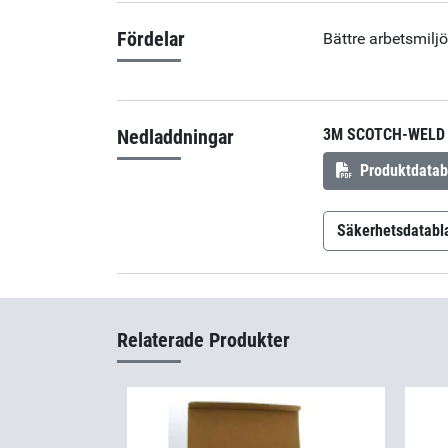
Fördelar
Bättre arbetsmilj
Nedladdningar
3M SCOTCH-WELD 
Produktdatab
Säkerhetsdatabl
3M Scotch-W
Relaterade Produkter