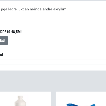
ö pga lägre lukt än många andra akryllim
DP810 48,5ML
lad
ad
eld DP 810 Part A +B
(sv-SE)