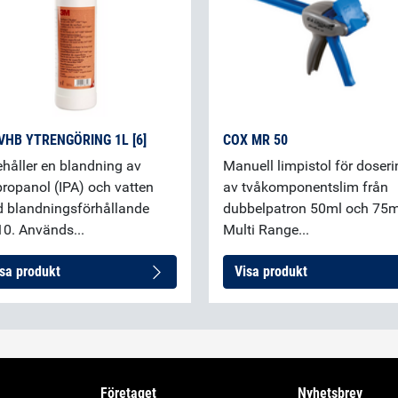
VHB YTRENGÖRING 1L [6]
COX MR 50
ehåller en blandning av
Manuell limpistol för doseri
propanol (IPA) och vatten
av tvåkomponentslim från
 blandningsförhållande
dubbelpatron 50ml och 75m
10. Används...
Multi Range...
sa produkt
Visa produkt
Företaget
Nyhetsbrev