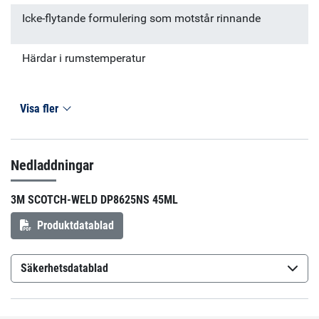
Icke-flytande formulering som motstår rinnande
Härdar i rumstemperatur
Visa fler
Nedladdningar
3M SCOTCH-WELD DP8625NS 45ML
Produktdatablad
Säkerhetsdatablad
3M Scotch-Weld Flexible Acrylic Adhesive DP8610NS,
Black, Kit
(sv-SE)