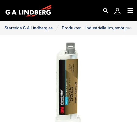
Sök
Me
Startsida G A Lindberg se
Produkter – Industriella lim, smörjmede