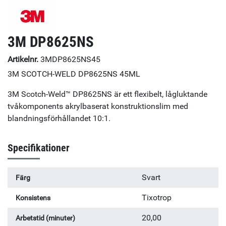
3M DP8625NS
Artikelnr.
3MDP8625NS45
3M SCOTCH-WELD DP8625NS 45ML
3M Scotch-Weld™ DP8625NS är ett flexibelt, lågluktande
tvåkomponents akrylbaserat konstruktionslim med
blandningsförhållandet 10:1.
Specifikationer
Svart
Färg
Tixotrop
Konsistens
20,00
Arbetstid (minuter)