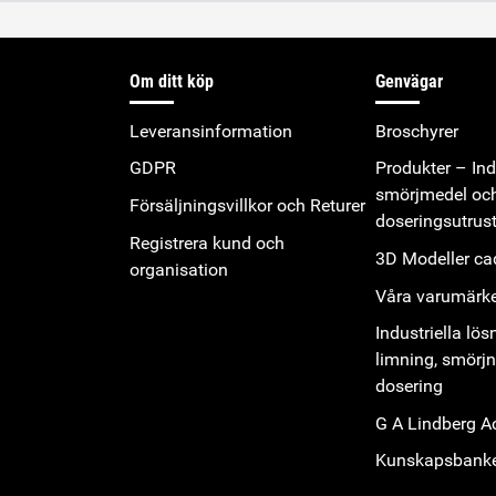
Om ditt köp
Genvägar
Leveransinformation
Broschyrer
GDPR
Produkter – Indu
smörjmedel oc
Försäljningsvillkor och Returer
doseringsutrus
Registrera kund och
3D Modeller cad
organisation
Våra varumärk
Industriella lös
limning, smörj
dosering
G A Lindberg 
Kunskapsbank