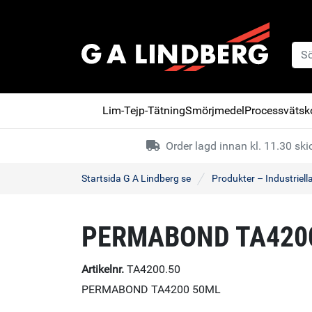
Lim-Tejp-Tätning
Smörjmedel
Processvätsko
Order lagd innan kl. 11.30 s
Startsida G A Lindberg se
Produkter – Industriell
PERMABOND TA420
Artikelnr.
TA4200.50
PERMABOND TA4200 50ML