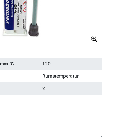
Större bild
120
 max °C
Rumstemperatur
2