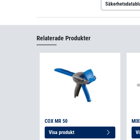
Säkerhetsdatabl
Permabond 
Relaterade Produkter
COX MR 50
MIX
Visa produkt
Vi