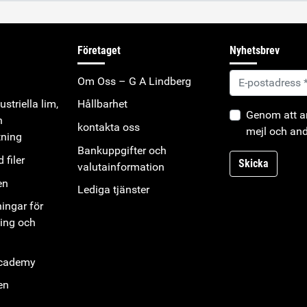
Företaget
Nyhetsbrev
Om Oss – G A Lindberg
striella lim,
Hållbarhet
Genom att an
h
kontakta oss
mejl och and
tning
Bankuppgifter och
 filer
Skicka
valutainformation
en
Lediga tjänster
ningar för
ning och
Academy
en