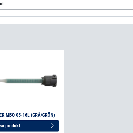
ad
TA4200 A
(sv-SE)
Permabond TA4200 B
(sv-SE)
ER MBQ 05-16L (GRÅ/GRÖN)
sa produkt