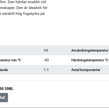
im. Den härdar snabbt vid
nskaper. Den är idealisk för
 särskilt hög fogstyrka på
Vit
Användningstemperatur
-40
eratur min °C
Härdningstemperatur °C
1:1
lande
Antal komponenter
00 50ML
lad