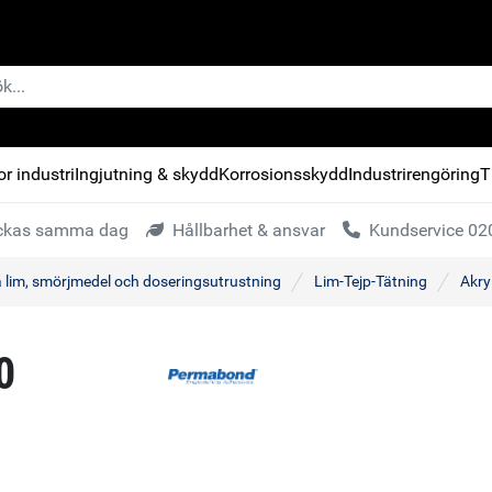
r industri
Ingjutning & skydd
Korrosionsskydd
Industrirengöring
T
kickas samma dag
Hållbarhet & ansvar
Kundservice 020
a lim, smörjmedel och doseringsutrustning
Lim-Tejp-Tätning
Akry
0