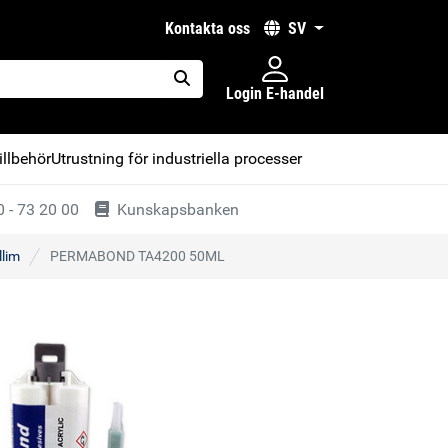
kontakta oss
SV
Login E-handel
placeholder.search
illbehör
Utrustning för industriella processer
 - 73 20 00
Kunskapsbanken
llim
PERMABOND TA4200 50ML