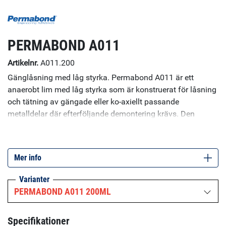
PERMABOND A011
Artikelnr.
A011.200
Gänglåsning med låg styrka. Permabond A011 är ett
anaerobt lim med låg styrka som är konstruerat för låsning
och tätning av gängade eller ko-axiellt passande
metalldelar där efterföljande demontering krävs. Den
styrda styrkan säkerställer tålighet, vibration- och
korrosionsbeständighet på stora eller sköra komponenter
samtidigt som det tillåter demontering med normala
Mer info
verktyg. Specifikationer: Viskositet: 500 mPa.s Maximal
gängstorlek: M20 ¾"
Varianter
PERMABOND A011 200ML
Specifikationer