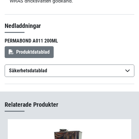
WRAS dricksvatten godkänd.
Nedladdningar
PERMABOND A011 200ML
Produktdatablad
Säkerhetsdatablad
Permabond A011
(sv-SE)
Relaterade Produkter