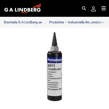
Sök
Me
Startsida G A Lindberg se
Produkter – Industriella lim, smörjmede