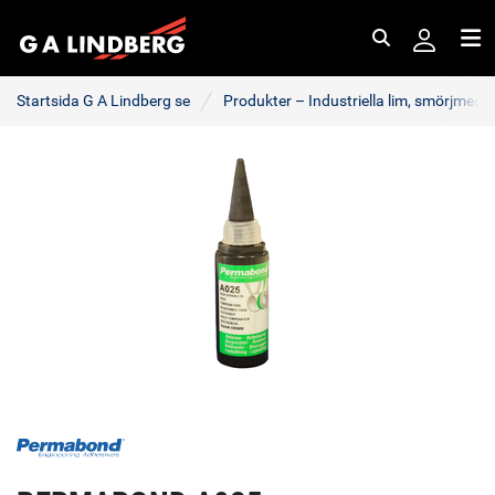
Sök
Me
Startsida G A Lindberg se
Produkter – Industriella lim, smörjmede