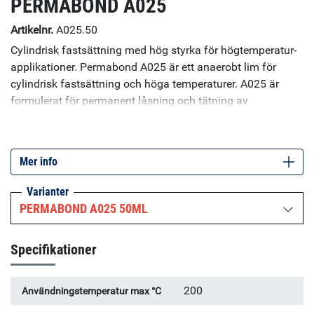
PERMABOND A025
Artikelnr.
A025.50
Cylindrisk fastsättning med hög styrka för högtemperatur-
applikationer. Permabond A025 är ett anaerobt lim för
cylindrisk fastsättning och höga temperaturer. A025 är
formulerat för permanent låsning och tätning av
metalldelar, såsom lager, växlar, dubbar och andra gängade
komponenter. Den har konstruerats för applikationer där
fogarna måste stå emot temperaturer på upp till 200 ° C
Mer info
eller där maximal kemisk resistans krävs. Dessa
egenskaper gör att mekaniska låsningar kan elimineras
Varianter
vilket medför kostnadsbesparingar. Specifikationer:
PERMABOND A025 50ML
Viskositet (25°C): 750 mPa.s Maximal gängstorlek: M20 ¾"
Specifikationer
200
Användningstemperatur max °C