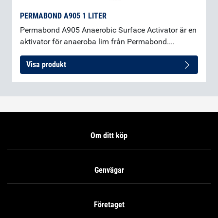
PERMABOND A905 1 LITER
Permabond A905 Anaerobic Surface Activator är en
aktivator för anaeroba lim från Permabond....
Visa produkt
Om ditt köp
Genvägar
Företaget