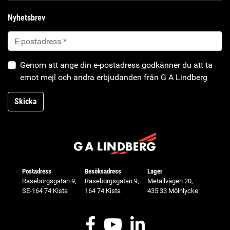
Nyhetsbrev
Genom att ange din e-postadress godkänner du att ta
emot mejl och andra erbjudanden från G A Lindberg
Skicka
Postadress
Besöksadress
Lager
Raseborgsgatan 9,
Raseborgsgatan 9,
Metallvägen 20,
SE-164 74 Kista
164 74 Kista
435 33 Mölnlycke
Facebook
Youtube
LinkedIn