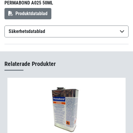
PERMABOND A025 50ML
Produktdatablad
Säkerhetsdatablad
Permabond A025
(sv-SE)
Relaterade Produkter