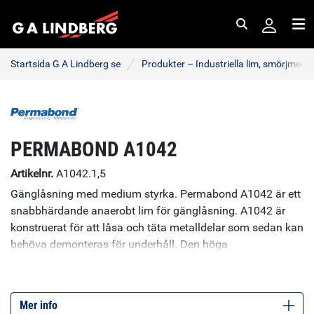
Sök
Me
Startsida G A Lindberg se
Produkter – Industriella lim, smörjmede
PERMABOND A1042
Artikelnr.
A1042.1,5
Gänglåsning med medium styrka. Permabond A1042 är ett
snabbhärdande anaerobt lim för gänglåsning. A1042 är
konstruerat för att låsa och täta metalldelar som sedan kan
behöva demonteras för underhåll. Den höga
vibrationståligheten gör Permabond A1042 särskilt lämplig
för att byta låsbrickor, splitstift och andra mekaniska
låsanordningar. Den väl beprövade kemiska resistansen
Mer info
hos Permabond A1042 minskar korrosionseffekter och gör