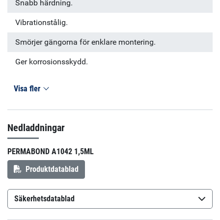
Snabb härdning.
Vibrationstålig.
Smörjer gängorna för enklare montering.
Ger korrosionsskydd.
Visa fler
Nedladdningar
PERMABOND A1042 1,5ML
Produktdatablad
Säkerhetsdatablad
Permabond A1042
(sv-SE)