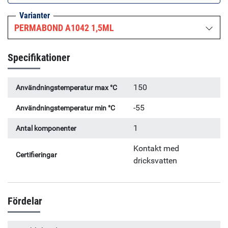
den lämplig för tätning av små hydrauliska och
Varianter
pneumatiska beslag. Specifikationer: Viskositet (25°C): 2
PERMABOND A1042 1,5ML
rpm: 8,000 mPa.s, 20 rpm: 1,700 mPa.s Maximal
gängstorlek: M20 ¾"
Specifikationer
150
Användningstemperatur max °C
-55
Användningstemperatur min °C
1
Antal komponenter
Kontakt med
Certifieringar
dricksvatten
Fördelar