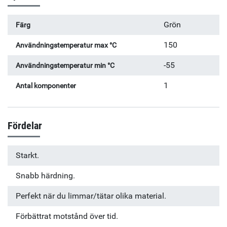
Maximal gängstorlek: M30 ¾"
Grön
Färg
150
Användningstemperatur max °C
-55
Användningstemperatur min °C
1
Antal komponenter
Fördelar
Starkt.
Snabb härdning.
Perfekt när du limmar/tätar olika material.
Förbättrat motstånd över tid.