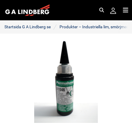
Sök
Me
Startsida G A Lindberg se
Produkter – Industriella lim, smörjmede