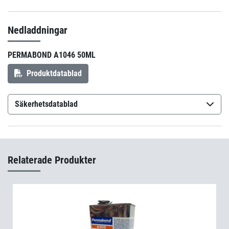
Nedladdningar
PERMABOND A1046 50ML
Produktdatablad
Säkerhetsdatablad
Permabond A1046
(sv-SE)
Permabond A1046
(en-GB)
Relaterade Produkter