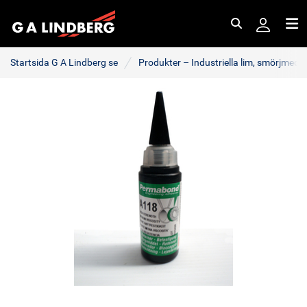
Sök
Me
Startsida G A Lindberg se
Produkter – Industriella lim, smörjmede