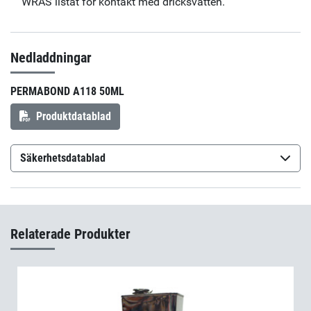
WRAS listat för kontakt med dricksvatten.
Nedladdningar
PERMABOND A118 50ML
Produktdatablad
Säkerhetsdatablad
Permabond A118
(sv-SE)
Relaterade Produkter