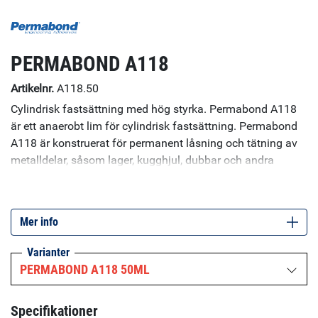
PERMABOND A118
Artikelnr.
A118.50
Cylindrisk fastsättning med hög styrka. Permabond A118
är ett anaerobt lim för cylindrisk fastsättning. Permabond
A118 är konstruerat för permanent låsning och tätning av
metalldelar, såsom lager, kugghjul, dubbar och andra
gängade komponenter. Den uppvisar hög hållfasthet,
utmärkt hållbarhet och motståndskraft mot vibrationer och
frätande korrosion. Dessa egenskaper gör att bearbetning
Mer info
sker kontrollerat och mekaniska låsanordningar kan
elimineras – vilket innebär kostnadsbesparingar.
Varianter
Specifikationer: Viskositet (25°C): 400 mPa.s Maximal
PERMABOND A118 50ML
gängstorlek: M20 ¾"
Specifikationer