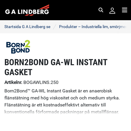
Sök
Me
Startsida G A Lindberg se
Produkter – Industriella lim, smörjmede
BORN2BOND GA-WL INSTANT
GASKET
Artikelnr.
BOGAWLINS.250
Born2Bond™ GA-WL Instant Gasket är en anaerobisk
flänstätning med hög viskositet och och medium styrka.
Flänstätning är ett kostnadseffektivt alternativ till
konventionella förformade packningar på metallflänsar.
Born2Bond GA-WL Instant Gasket är flexibel, hållbar och
beständig mot slitage och kan användas vid installation